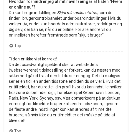
Hvordan forhindrer jeg at mit navn fremgår af listen "Hvem
er online nu"?
Du kan bruge indstillingen
Skjul min onlinestatus
, som du
finder i brugerkontrolpanelet under boardindstillinger. Hvis du
vælger
Ja
, er det kun boardets administratorer, redaktører og
dig selv, der kan se, når du er online. For alle andre vil du i
onlinelisten herefter fremtræde som "skjult bruger".
Top
Tiden er ikke vist korrekt!
Da det usædvanligt sjældent sker at webstedets
(webserverens) tidsindstilling er forkert, kan du næsten med
sikkerhed gå ud fra at den tid du ser er rigtig. Det du muligvis
ser er en tid i en anden tidszone end den du selv er i. Hvis det
er tilfældet, bør du rette i din profil hvor du kan indstille hvilken
tidszone du befinder dig i, for eksempel København, London,
Paris, New York, Sydney, osv. Vær opmærksom på at det kun
er muligt for tilmeldte brugere at ændre tidszonen, ligesom
de fleste andre indstillinger kun kan ændres af tilmeldte
brugere, så hvis ikke du er tilmeldt er det måske på tide at
blive det!
Top