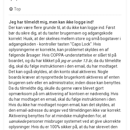
Top
Jeg har tilmeldt mig, men kan ikke logge ind!
Der kan være flere grunde til, at du ikke kan logge ind. Først
bør du sikre dig, at du taster brugernavn og adgangskode
korrekt. Husk, at der skelnes mellem store og små bogstaver i
adgangskoden - kontroller tasten "Caps Lock". Hvis
oplysningerne er korrekte, kan problemet skyldes en af
følgende årsager: Hvis COPPA-understøttelse er slået til på
boardet, og du har klikket på
jeg er under 13 år
, da du tilmeldte
dig, skal du følge instruktionen i den email, du har modtaget.
Det kan også skyldes, at din konto skal aktiveres. Nogle
boards kræver at nyoprettede brugerkonti aktiveres af enten
brugeren selv eller en administrator, inden disse kan benyttes.
Da du tilmeldte dig, skulle du gerne være blevet gjort
opmærksom på om aktivering af kontoen er nødvendig. Hvis
du har modtaget en email, skal du følge instruktionen i den.
Hvis du ikke har modtaget nogen email, kan det skyldes, at
den email-adresse du angav ved tilmeldingen ikke var korrekt.
Aktivering benyttes for at mindske muligheden for, at
uønskede
personer misbruger systemet ved at give ukorrekte
oplysninger. Hvis du er 100% sikker på, at du har skrevet den