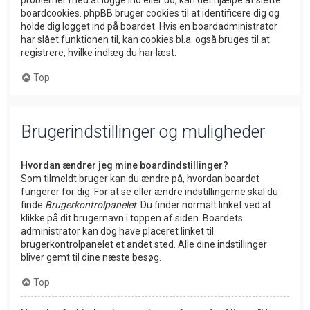
problemer med at logge ind eller ud, kan det hjælpe at slette
boardcookies. phpBB bruger cookies til at identificere dig og
holde dig logget ind på boardet. Hvis en boardadministrator
har slået funktionen til, kan cookies bl.a. også bruges til at
registrere, hvilke indlæg du har læst.
Top
Brugerindstillinger og muligheder
Hvordan ændrer jeg mine boardindstillinger?
Som tilmeldt bruger kan du ændre på, hvordan boardet
fungerer for dig. For at se eller ændre indstillingerne skal du
finde
Brugerkontrolpanelet
. Du finder normalt linket ved at
klikke på dit brugernavn i toppen af siden. Boardets
administrator kan dog have placeret linket til
brugerkontrolpanelet et andet sted. Alle dine indstillinger
bliver gemt til dine næste besøg.
Top