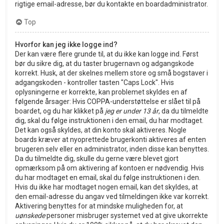
rigtige email-adresse, bør du kontakte en boardadministrator.
Top
Hvorfor kan jeg ikke logge ind?
Der kan være flere grunde til, at du ikke kan logge ind. Først
bør du sikre dig, at du taster brugernavn og adgangskode
korrekt. Husk, at der skelnes mellem store og små bogstaver i
adgangskoden - kontroller tasten "Caps Lock". Hvis
oplysningerne er korrekte, kan problemet skyldes en af
følgende årsager: Hvis COPPA-understøttelse er slået til på
boardet, og du har klikket på
jeg er under 13 år
, da du tilmeldte
dig, skal du følge instruktionen i den email, du har modtaget.
Det kan også skyldes, at din konto skal aktiveres. Nogle
boards kræver at nyoprettede brugerkonti aktiveres af enten
brugeren selv eller en administrator, inden disse kan benyttes.
Da du tilmeldte dig, skulle du gerne være blevet gjort
opmærksom på om aktivering af kontoen er nødvendig. Hvis
du har modtaget en email, skal du følge instruktionen i den.
Hvis du ikke har modtaget nogen email, kan det skyldes, at
den email-adresse du angav ved tilmeldingen ikke var korrekt.
Aktivering benyttes for at mindske muligheden for, at
uønskede
personer misbruger systemet ved at give ukorrekte