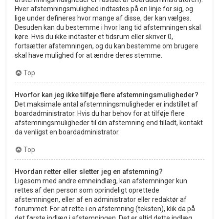
Hver afstemningsmulighed indtastes på en linje for sig, og
lige under defineres hvor mange af disse, der kan vælges.
Desuden kan du bestemme i hvor lang tid afstemningen skal
køre. Hvis du ikke indtaster et tidsrum eller skriver 0,
fortsætter afstemningen, og du kan bestemme om brugere
skal have mulighed for at ændre deres stemme.
Top
Hvorfor kan jeg ikke tilføje flere afstemningsmuligheder?
Det maksimale antal afstemningsmuligheder er indstillet af
boardadministrator. Hvis du har behov for at tilføje flere
afstemningsmuligheder til din afstemning end tilladt, kontakt
da venligst en boardadministrator.
Top
Hvordan retter eller sletter jeg en afstemning?
Ligesom med andre emneindlæg, kan afstemninger kun
rettes af den person som oprindeligt oprettede
afstemningen, eller af en administrator eller redaktør af
forummet. For at rette i en afstemning (teksten), klik da på
det første indlæg i afstemningen. Det er altid dette indlæg,