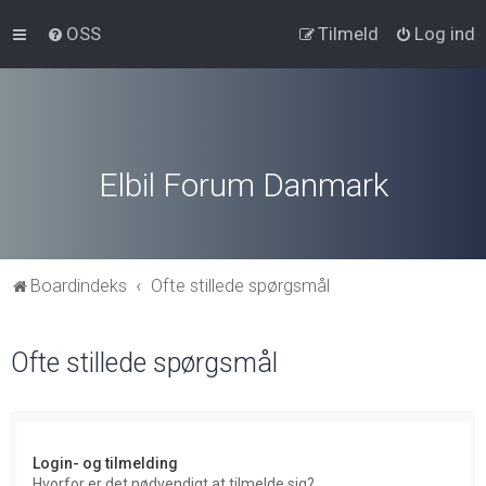
OSS
Tilmeld
Log ind
Elbil Forum Danmark
Boardindeks
Ofte stillede spørgsmål
Ofte stillede spørgsmål
Login- og tilmelding
Hvorfor er det nødvendigt at tilmelde sig?