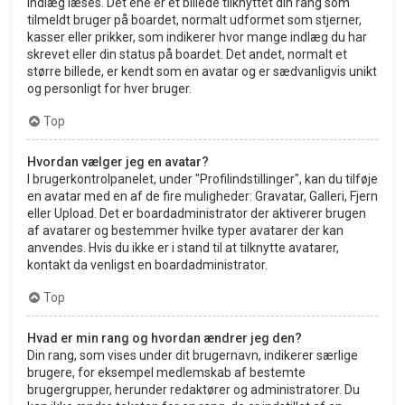
indlæg læses. Det ene er et billede tilknyttet din rang som
tilmeldt bruger på boardet, normalt udformet som stjerner,
kasser eller prikker, som indikerer hvor mange indlæg du har
skrevet eller din status på boardet. Det andet, normalt et
større billede, er kendt som en avatar og er sædvanligvis unikt
og personligt for hver bruger.
Top
Hvordan vælger jeg en avatar?
I brugerkontrolpanelet, under "Profilindstillinger", kan du tilføje
en avatar med en af de fire muligheder: Gravatar, Galleri, Fjern
eller Upload. Det er boardadministrator der aktiverer brugen
af avatarer og bestemmer hvilke typer avatarer der kan
anvendes. Hvis du ikke er i stand til at tilknytte avatarer,
kontakt da venligst en boardadministrator.
Top
Hvad er min rang og hvordan ændrer jeg den?
Din rang, som vises under dit brugernavn, indikerer særlige
brugere, for eksempel medlemskab af bestemte
brugergrupper, herunder redaktører og administratorer. Du