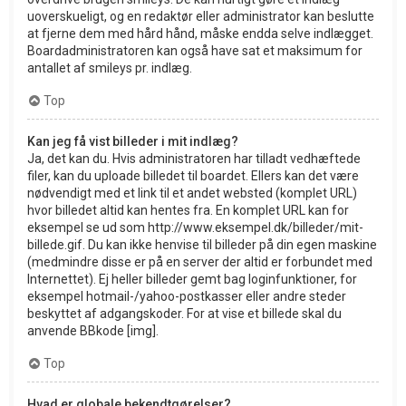
uoverskueligt, og en redaktør eller administrator kan beslutte
at fjerne dem med hård hånd, måske endda selve indlægget.
Boardadministratoren kan også have sat et maksimum for
antallet af smileys pr. indlæg.
Top
Kan jeg få vist billeder i mit indlæg?
Ja, det kan du. Hvis administratoren har tilladt vedhæftede
filer, kan du uploade billedet til boardet. Ellers kan det være
nødvendigt med et link til et andet websted (komplet URL)
hvor billedet altid kan hentes fra. En komplet URL kan for
eksempel se ud som http://www.eksempel.dk/billeder/mit-
billede.gif. Du kan ikke henvise til billeder på din egen maskine
(medmindre disse er på en server der altid er forbundet med
Internettet). Ej heller billeder gemt bag loginfunktioner, for
eksempel hotmail-/yahoo-postkasser eller andre steder
beskyttet af adgangskoder. For at vise et billede skal du
anvende BBkode [img].
Top
Hvad er globale bekendtgørelser?