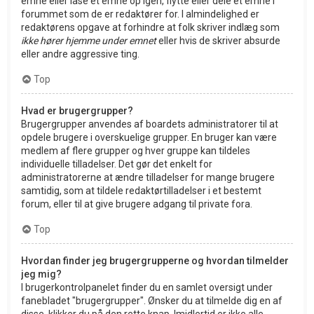
emne eller låse et emne op igen, flytte eller dele et emne i
forummet som de er redaktører for. I almindelighed er
redaktørens opgave at forhindre at folk skriver indlæg som
ikke hører hjemme under emnet
eller hvis de skriver absurde
eller andre aggressive ting.
Top
Hvad er brugergrupper?
Brugergrupper anvendes af boardets administratorer til at
opdele brugere i overskuelige grupper. En bruger kan være
medlem af flere grupper og hver gruppe kan tildeles
individuelle tilladelser. Det gør det enkelt for
administratorerne at ændre tilladelser for mange brugere
samtidig, som at tildele redaktørtilladelser i et bestemt
forum, eller til at give brugere adgang til private fora.
Top
Hvordan finder jeg brugergrupperne og hvordan tilmelder
jeg mig?
I brugerkontrolpanelet finder du en samlet oversigt under
fanebladet "brugergrupper". Ønsker du at tilmelde dig en af
disse, klikker du på den rette knap. Imidlertid er ikke alle