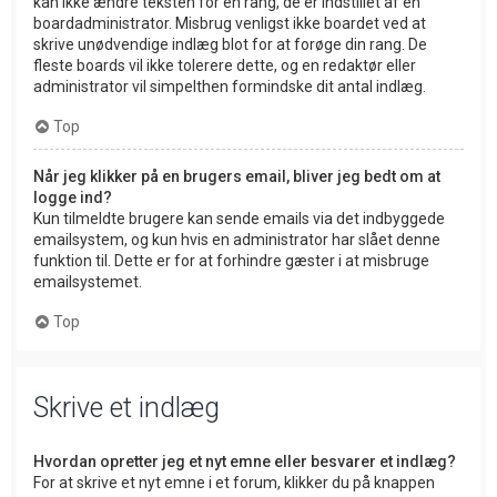
kan ikke ændre teksten for en rang, de er indstillet af en
boardadministrator. Misbrug venligst ikke boardet ved at
skrive unødvendige indlæg blot for at forøge din rang. De
fleste boards vil ikke tolerere dette, og en redaktør eller
administrator vil simpelthen formindske dit antal indlæg.
Top
Når jeg klikker på en brugers email, bliver jeg bedt om at
logge ind?
Kun tilmeldte brugere kan sende emails via det indbyggede
emailsystem, og kun hvis en administrator har slået denne
funktion til. Dette er for at forhindre gæster i at misbruge
emailsystemet.
Top
Skrive et indlæg
Hvordan opretter jeg et nyt emne eller besvarer et indlæg?
For at skrive et nyt emne i et forum, klikker du på knappen