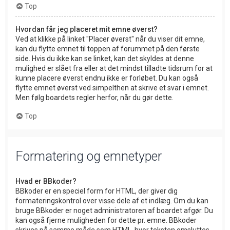
Top
Hvordan får jeg placeret mit emne øverst?
Ved at klikke på linket "Placer øverst" når du viser dit emne,
kan du flytte emnet til toppen af forummet på den første
side. Hvis du ikke kan se linket, kan det skyldes at denne
mulighed er slået fra eller at det mindst tilladte tidsrum for at
kunne placere øverst endnu ikke er forløbet. Du kan også
flytte emnet øverst ved simpelthen at skrive et svar i emnet.
Men følg boardets regler herfor, når du gør dette.
Top
Formatering og emnetyper
Hvad er BBkoder?
BBkoder er en speciel form for HTML, der giver dig
formateringskontrol over visse dele af et indlæg. Om du kan
bruge BBkoder er noget administratoren af boardet afgør. Du
kan også fjerne muligheden for dette pr. emne. BBkoder
skrives på samme måde som HTML, hvor teksten omsluttes