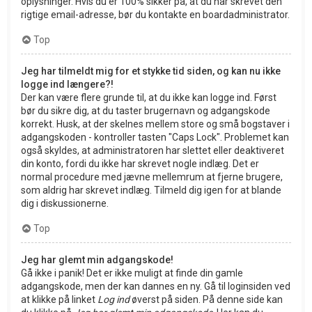
oplysninger. Hvis du er 100% sikker på, at du har skrevet den
rigtige email-adresse, bør du kontakte en boardadministrator.
Top
Jeg har tilmeldt mig for et stykke tid siden, og kan nu ikke
logge ind længere?!
Der kan være flere grunde til, at du ikke kan logge ind. Først
bør du sikre dig, at du taster brugernavn og adgangskode
korrekt. Husk, at der skelnes mellem store og små bogstaver i
adgangskoden - kontroller tasten "Caps Lock". Problemet kan
også skyldes, at administratoren har slettet eller deaktiveret
din konto, fordi du ikke har skrevet nogle indlæg. Det er
normal procedure med jævne mellemrum at fjerne brugere,
som aldrig har skrevet indlæg. Tilmeld dig igen for at blande
dig i diskussionerne.
Top
Jeg har glemt min adgangskode!
Gå ikke i panik! Det er ikke muligt at finde din gamle
adgangskode, men der kan dannes en ny. Gå til loginsiden ved
at klikke på linket
Log ind
øverst på siden. På denne side kan