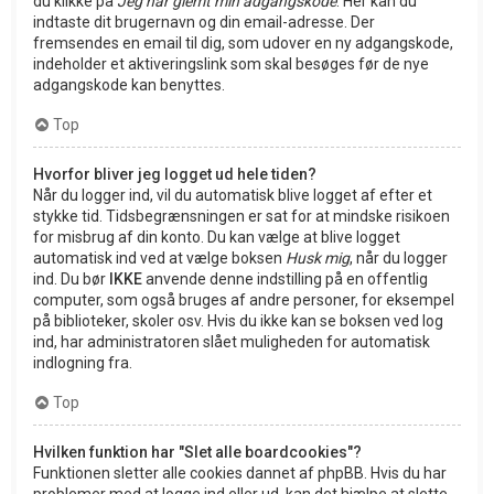
du klikke på
Jeg har glemt min adgangskode
. Her kan du
indtaste dit brugernavn og din email-adresse. Der
fremsendes en email til dig, som udover en ny adgangskode,
indeholder et aktiveringslink som skal besøges før de nye
adgangskode kan benyttes.
Top
Hvorfor bliver jeg logget ud hele tiden?
Når du logger ind, vil du automatisk blive logget af efter et
stykke tid. Tidsbegrænsningen er sat for at mindske risikoen
for misbrug af din konto. Du kan vælge at blive logget
automatisk ind ved at vælge boksen
Husk mig
, når du logger
ind. Du bør
IKKE
anvende denne indstilling på en offentlig
computer, som også bruges af andre personer, for eksempel
på biblioteker, skoler osv. Hvis du ikke kan se boksen ved log
ind, har administratoren slået muligheden for automatisk
indlogning fra.
Top
Hvilken funktion har "Slet alle boardcookies"?
Funktionen sletter alle cookies dannet af phpBB. Hvis du har