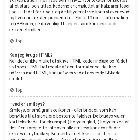
af et start- og sluttag, koderne er omsluttet af hakparenteser
[ og ] i stedet for < og > og de tilbyder større kontrol over hvad
og hvordan teksten præsenteres. For at få mere information
om BBkoder, se da venligst hjælpen som kan ses når du
skriver et indlæg.
Top
Kan jeg bruge HTML?
Nej, det er ikke muligt at skrive HTML-kode i indlæg og få det
vist som HTML. Det meste af den formatering, der kan
udføres med HTML, kan udføres ved at anvende BBkode i
stedet.
Top
Hvad er smileys?
Smileys, er små grafiske ikoner - eller billeder, som kan
benyttes til at signalere bestemte følelser. De bruges via en
kort tekstkode, for eksempel :) betyder glad, :( betyder ked af
det. Den komplette liste over alle smileys kan ses når der
skrives et nyt indlæg. Bemærk at det ikke er god tone at
overdrive brugen smileys. De kan hurtigt gøre et indlæg