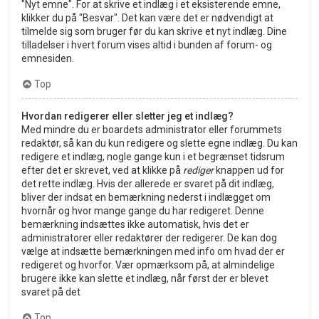
"Nyt emne". For at skrive et indlæg i et eksisterende emne,
klikker du på "Besvar". Det kan være det er nødvendigt at
tilmelde sig som bruger før du kan skrive et nyt indlæg. Dine
tilladelser i hvert forum vises altid i bunden af forum- og
emnesiden.
Top
Hvordan redigerer eller sletter jeg et indlæg?
Med mindre du er boardets administrator eller forummets
redaktør, så kan du kun redigere og slette egne indlæg. Du kan
redigere et indlæg, nogle gange kun i et begrænset tidsrum
efter det er skrevet, ved at klikke på
rediger
knappen ud for
det rette indlæg. Hvis der allerede er svaret på dit indlæg,
bliver der indsat en bemærkning nederst i indlægget om
hvornår og hvor mange gange du har redigeret. Denne
bemærkning indsættes ikke automatisk, hvis det er
administratorer eller redaktører der redigerer. De kan dog
vælge at indsætte bemærkningen med info om hvad der er
redigeret og hvorfor. Vær opmærksom på, at almindelige
brugere ikke kan slette et indlæg, når først der er blevet
svaret på det
Top