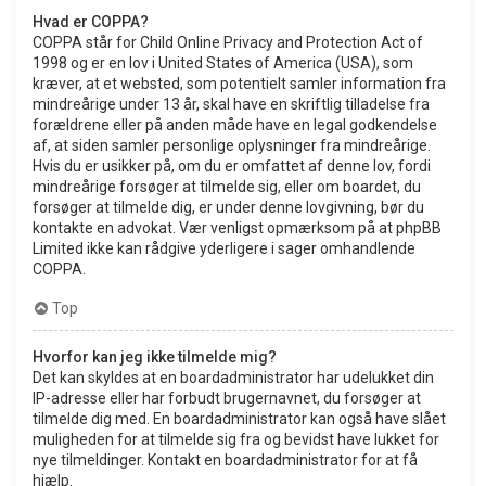
Hvad er COPPA?
COPPA står for Child Online Privacy and Protection Act of
1998 og er en lov i United States of America (USA), som
kræver, at et websted, som potentielt samler information fra
mindreårige under 13 år, skal have en skriftlig tilladelse fra
forældrene eller på anden måde have en legal godkendelse
af, at siden samler personlige oplysninger fra mindreårige.
Hvis du er usikker på, om du er omfattet af denne lov, fordi
mindreårige forsøger at tilmelde sig, eller om boardet, du
forsøger at tilmelde dig, er under denne lovgivning, bør du
kontakte en advokat. Vær venligst opmærksom på at phpBB
Limited ikke kan rådgive yderligere i sager omhandlende
COPPA.
Top
Hvorfor kan jeg ikke tilmelde mig?
Det kan skyldes at en boardadministrator har udelukket din
IP-adresse eller har forbudt brugernavnet, du forsøger at
tilmelde dig med. En boardadministrator kan også have slået
muligheden for at tilmelde sig fra og bevidst have lukket for
nye tilmeldinger. Kontakt en boardadministrator for at få
hjælp.