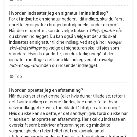
Hvordan indsætter jeg en signatur i mine indlæg?
For et indsætte en signatur nederst i dit indlæg, skal du først
oprette en signatur i brugerkontrolpanelet under din profil.
Når den er oprettet, kan du vælge boksen
Tilføj signatur
når
du skriver indlægget. Du kan også vælge at der altid skal
indsættes en signatur til dine indlæg, ved at gå ind i
Rediger
skriveindstillinger
og vælge at signaturen skal tilføjes som
standard. Hvis du gør dette, kan du stadig undgå at din
signatur medtages i et specifikt indlæg ved at fravælge
Indsæt signatur
inden du indsender indlægget.
Top
Hvordan opretter jeg en afstemning?
Når du skriver et nyt emne (eller hvis du har tilladelse: retter i
det første indlæg i et emne) findes, lige under feltet hvor
selve indlægget skrives, fanebladet "Tilføj en afstemning".
Hvis du ikke kan se dette, er det sandsynligvis fordi du ikke har
tilladelse til at oprette en afstemning. Her skal du indtaste en
overskrift som beskriver afstemningen, og mindst to
valgmuligheder i tekstfeltet (det maksimale antal
afstemningsmuligheder er fastsat af boardadministratoren).