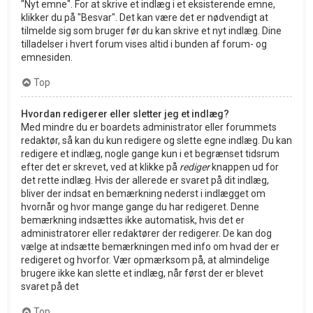
"Nyt emne". For at skrive et indlæg i et eksisterende emne,
klikker du på "Besvar". Det kan være det er nødvendigt at
tilmelde sig som bruger før du kan skrive et nyt indlæg. Dine
tilladelser i hvert forum vises altid i bunden af forum- og
emnesiden.
Top
Hvordan redigerer eller sletter jeg et indlæg?
Med mindre du er boardets administrator eller forummets
redaktør, så kan du kun redigere og slette egne indlæg. Du kan
redigere et indlæg, nogle gange kun i et begrænset tidsrum
efter det er skrevet, ved at klikke på
rediger
knappen ud for
det rette indlæg. Hvis der allerede er svaret på dit indlæg,
bliver der indsat en bemærkning nederst i indlægget om
hvornår og hvor mange gange du har redigeret. Denne
bemærkning indsættes ikke automatisk, hvis det er
administratorer eller redaktører der redigerer. De kan dog
vælge at indsætte bemærkningen med info om hvad der er
redigeret og hvorfor. Vær opmærksom på, at almindelige
brugere ikke kan slette et indlæg, når først der er blevet
svaret på det
Top