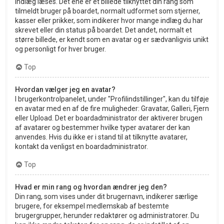
indlæg læses. Det ene er et billede tilknyttet din rang som
tilmeldt bruger på boardet, normalt udformet som stjerner,
kasser eller prikker, som indikerer hvor mange indlæg du har
skrevet eller din status på boardet. Det andet, normalt et
større billede, er kendt som en avatar og er sædvanligvis unikt
og personligt for hver bruger.
Top
Hvordan vælger jeg en avatar?
I brugerkontrolpanelet, under "Profilindstillinger", kan du tilføje
en avatar med en af de fire muligheder: Gravatar, Galleri, Fjern
eller Upload. Det er boardadministrator der aktiverer brugen
af avatarer og bestemmer hvilke typer avatarer der kan
anvendes. Hvis du ikke er i stand til at tilknytte avatarer,
kontakt da venligst en boardadministrator.
Top
Hvad er min rang og hvordan ændrer jeg den?
Din rang, som vises under dit brugernavn, indikerer særlige
brugere, for eksempel medlemskab af bestemte
brugergrupper, herunder redaktører og administratorer. Du