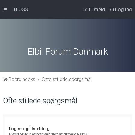
OSS
Tilmeld
Log ind
Elbil Forum Danmark
Boardindeks
Ofte stillede spørgsmål
Ofte stillede spørgsmål
Login- og tilmelding
Hvorfor er det nødvendigt at tilmelde sig?