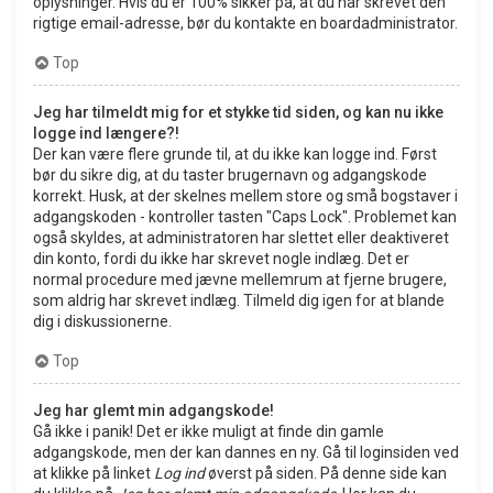
oplysninger. Hvis du er 100% sikker på, at du har skrevet den
rigtige email-adresse, bør du kontakte en boardadministrator.
Top
Jeg har tilmeldt mig for et stykke tid siden, og kan nu ikke
logge ind længere?!
Der kan være flere grunde til, at du ikke kan logge ind. Først
bør du sikre dig, at du taster brugernavn og adgangskode
korrekt. Husk, at der skelnes mellem store og små bogstaver i
adgangskoden - kontroller tasten "Caps Lock". Problemet kan
også skyldes, at administratoren har slettet eller deaktiveret
din konto, fordi du ikke har skrevet nogle indlæg. Det er
normal procedure med jævne mellemrum at fjerne brugere,
som aldrig har skrevet indlæg. Tilmeld dig igen for at blande
dig i diskussionerne.
Top
Jeg har glemt min adgangskode!
Gå ikke i panik! Det er ikke muligt at finde din gamle
adgangskode, men der kan dannes en ny. Gå til loginsiden ved
at klikke på linket
Log ind
øverst på siden. På denne side kan