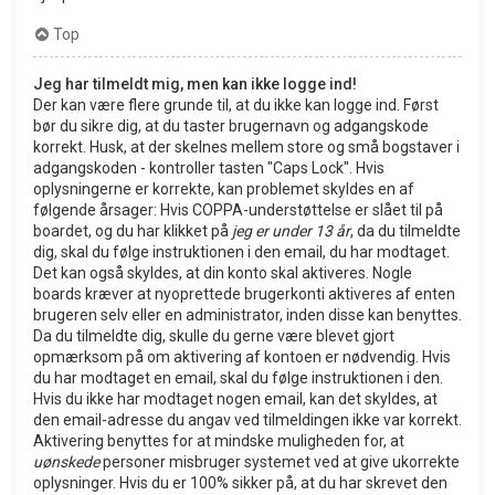
Top
Jeg har tilmeldt mig, men kan ikke logge ind!
Der kan være flere grunde til, at du ikke kan logge ind. Først
bør du sikre dig, at du taster brugernavn og adgangskode
korrekt. Husk, at der skelnes mellem store og små bogstaver i
adgangskoden - kontroller tasten "Caps Lock". Hvis
oplysningerne er korrekte, kan problemet skyldes en af
følgende årsager: Hvis COPPA-understøttelse er slået til på
boardet, og du har klikket på
jeg er under 13 år
, da du tilmeldte
dig, skal du følge instruktionen i den email, du har modtaget.
Det kan også skyldes, at din konto skal aktiveres. Nogle
boards kræver at nyoprettede brugerkonti aktiveres af enten
brugeren selv eller en administrator, inden disse kan benyttes.
Da du tilmeldte dig, skulle du gerne være blevet gjort
opmærksom på om aktivering af kontoen er nødvendig. Hvis
du har modtaget en email, skal du følge instruktionen i den.
Hvis du ikke har modtaget nogen email, kan det skyldes, at
den email-adresse du angav ved tilmeldingen ikke var korrekt.
Aktivering benyttes for at mindske muligheden for, at
uønskede
personer misbruger systemet ved at give ukorrekte
oplysninger. Hvis du er 100% sikker på, at du har skrevet den