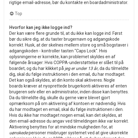
rigtige email-adresse, bør du kontakte en boardadministrator.
Top
Hvorfor kan jeg ikke logge ind?
Der kan være flere grunde til, at du ikke kan logge ind. Først
bør du sikre dig, at du taster brugernavn og adgangskode
korrekt. Husk, at der skelnes mellem store og små bogstaver i
adgangskoden - kontroller tasten "Caps Lock". Hvis
oplysningerne er korrekte, kan problemet skyldes en af
følgende årsager: Hvis COPPA-understøttelse er slået til på
boardet, og du har klikket på
jeg er under 13 år
, da du tilmeldte
dig, skal du følge instruktionen i den email, du har modtaget.
Det kan også skyldes, at din konto skal aktiveres. Nogle
boards kræver at nyoprettede brugerkonti aktiveres af enten
brugeren selv eller en administrator, inden disse kan benyttes.
Da du tilmeldte dig, skulle du gerne være blevet gjort
opmærksom på om aktivering af kontoen er nødvendig. Hvis
du har modtaget en email, skal du følge instruktionen i den.
Hvis du ikke har modtaget nogen email, kan det skyldes, at
den email-adresse du angav ved tilmeldingen ikke var korrekt.
Aktivering benyttes for at mindske muligheden for, at
uønskede
personer misbruger systemet ved at give ukorrekte