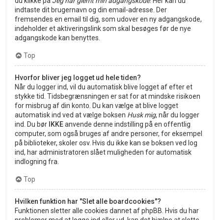
du klikke på
Jeg har glemt min adgangskode
. Her kan du
indtaste dit brugernavn og din email-adresse. Der
fremsendes en email til dig, som udover en ny adgangskode,
indeholder et aktiveringslink som skal besøges før de nye
adgangskode kan benyttes.
Top
Hvorfor bliver jeg logget ud hele tiden?
Når du logger ind, vil du automatisk blive logget af efter et
stykke tid. Tidsbegrænsningen er sat for at mindske risikoen
for misbrug af din konto. Du kan vælge at blive logget
automatisk ind ved at vælge boksen
Husk mig
, når du logger
ind. Du bør
IKKE
anvende denne indstilling på en offentlig
computer, som også bruges af andre personer, for eksempel
på biblioteker, skoler osv. Hvis du ikke kan se boksen ved log
ind, har administratoren slået muligheden for automatisk
indlogning fra.
Top
Hvilken funktion har "Slet alle boardcookies"?
Funktionen sletter alle cookies dannet af phpBB. Hvis du har