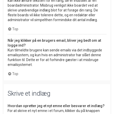
kan ikke ændre teksten for en rang, de er indstillet af en
boardadministrator. Misbrug venligst ikke boardet ved at
skrive unødvendige indlæg blot for at forøge din rang. De
fleste boards vil ikke tolerere dette, og en redaktør eller
administrator vil simpelthen formindske dit antal indlæg.
Top
Når jeg klikker på en brugers email, bliver jeg bedt om at
logge ind?
Kun tilmeldte brugere kan sende emails via det indbyggede
emailsystem, og kun hvis en administrator har slået denne
funktion til. Dette er for at forhindre gæster i at misbruge
emailsystemet.
Top
Skrive et indlæg
Hvordan opretter jeg et nyt emne eller besvarer et indlæg?
For at skrive et nyt emne i et forum, klikker du på knappen