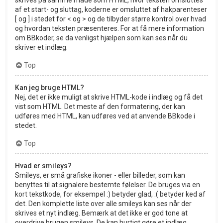
af et start- og sluttag, koderne er omsluttet af hakparenteser
[ og ] i stedet for < og > og de tilbyder større kontrol over hvad
og hvordan teksten præsenteres. For at få mere information
om BBkoder, se da venligst hjælpen som kan ses når du
skriver et indlæg.
Top
Kan jeg bruge HTML?
Nej, det er ikke muligt at skrive HTML-kode i indlæg og få det
vist som HTML. Det meste af den formatering, der kan
udføres med HTML, kan udføres ved at anvende BBkode i
stedet.
Top
Hvad er smileys?
Smileys, er små grafiske ikoner - eller billeder, som kan
benyttes til at signalere bestemte følelser. De bruges via en
kort tekstkode, for eksempel :) betyder glad, :( betyder ked af
det. Den komplette liste over alle smileys kan ses når der
skrives et nyt indlæg. Bemærk at det ikke er god tone at
overdrive brugen smileys. De kan hurtigt gøre et indlæg