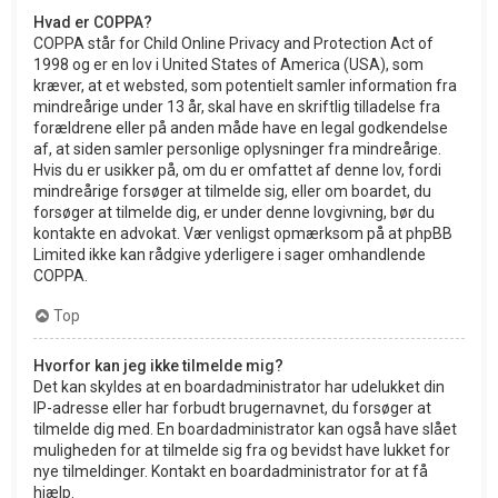
Hvad er COPPA?
COPPA står for Child Online Privacy and Protection Act of
1998 og er en lov i United States of America (USA), som
kræver, at et websted, som potentielt samler information fra
mindreårige under 13 år, skal have en skriftlig tilladelse fra
forældrene eller på anden måde have en legal godkendelse
af, at siden samler personlige oplysninger fra mindreårige.
Hvis du er usikker på, om du er omfattet af denne lov, fordi
mindreårige forsøger at tilmelde sig, eller om boardet, du
forsøger at tilmelde dig, er under denne lovgivning, bør du
kontakte en advokat. Vær venligst opmærksom på at phpBB
Limited ikke kan rådgive yderligere i sager omhandlende
COPPA.
Top
Hvorfor kan jeg ikke tilmelde mig?
Det kan skyldes at en boardadministrator har udelukket din
IP-adresse eller har forbudt brugernavnet, du forsøger at
tilmelde dig med. En boardadministrator kan også have slået
muligheden for at tilmelde sig fra og bevidst have lukket for
nye tilmeldinger. Kontakt en boardadministrator for at få
hjælp.