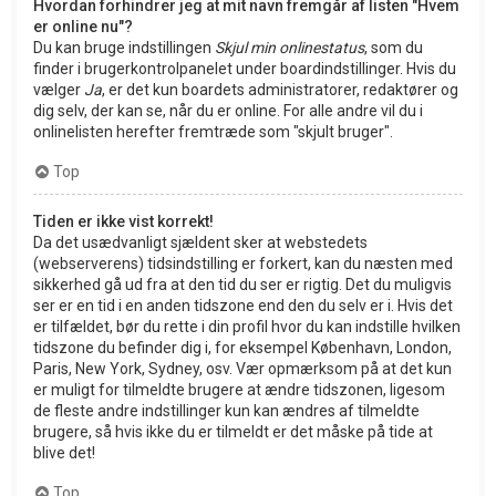
Hvordan forhindrer jeg at mit navn fremgår af listen "Hvem
er online nu"?
Du kan bruge indstillingen
Skjul min onlinestatus
, som du
finder i brugerkontrolpanelet under boardindstillinger. Hvis du
vælger
Ja
, er det kun boardets administratorer, redaktører og
dig selv, der kan se, når du er online. For alle andre vil du i
onlinelisten herefter fremtræde som "skjult bruger".
Top
Tiden er ikke vist korrekt!
Da det usædvanligt sjældent sker at webstedets
(webserverens) tidsindstilling er forkert, kan du næsten med
sikkerhed gå ud fra at den tid du ser er rigtig. Det du muligvis
ser er en tid i en anden tidszone end den du selv er i. Hvis det
er tilfældet, bør du rette i din profil hvor du kan indstille hvilken
tidszone du befinder dig i, for eksempel København, London,
Paris, New York, Sydney, osv. Vær opmærksom på at det kun
er muligt for tilmeldte brugere at ændre tidszonen, ligesom
de fleste andre indstillinger kun kan ændres af tilmeldte
brugere, så hvis ikke du er tilmeldt er det måske på tide at
blive det!
Top