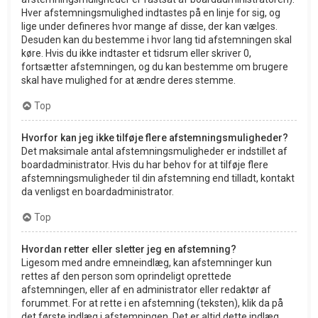
Hver afstemningsmulighed indtastes på en linje for sig, og
lige under defineres hvor mange af disse, der kan vælges.
Desuden kan du bestemme i hvor lang tid afstemningen skal
køre. Hvis du ikke indtaster et tidsrum eller skriver 0,
fortsætter afstemningen, og du kan bestemme om brugere
skal have mulighed for at ændre deres stemme.
Top
Hvorfor kan jeg ikke tilføje flere afstemningsmuligheder?
Det maksimale antal afstemningsmuligheder er indstillet af
boardadministrator. Hvis du har behov for at tilføje flere
afstemningsmuligheder til din afstemning end tilladt, kontakt
da venligst en boardadministrator.
Top
Hvordan retter eller sletter jeg en afstemning?
Ligesom med andre emneindlæg, kan afstemninger kun
rettes af den person som oprindeligt oprettede
afstemningen, eller af en administrator eller redaktør af
forummet. For at rette i en afstemning (teksten), klik da på
det første indlæg i afstemningen. Det er altid dette indlæg,