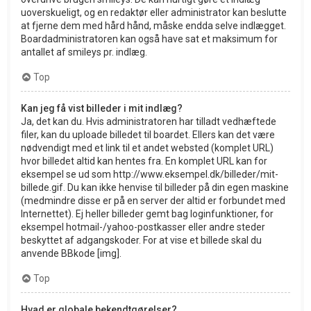
uoverskueligt, og en redaktør eller administrator kan beslutte
at fjerne dem med hård hånd, måske endda selve indlægget.
Boardadministratoren kan også have sat et maksimum for
antallet af smileys pr. indlæg.
Top
Kan jeg få vist billeder i mit indlæg?
Ja, det kan du. Hvis administratoren har tilladt vedhæftede
filer, kan du uploade billedet til boardet. Ellers kan det være
nødvendigt med et link til et andet websted (komplet URL)
hvor billedet altid kan hentes fra. En komplet URL kan for
eksempel se ud som http://www.eksempel.dk/billeder/mit-
billede.gif. Du kan ikke henvise til billeder på din egen maskine
(medmindre disse er på en server der altid er forbundet med
Internettet). Ej heller billeder gemt bag loginfunktioner, for
eksempel hotmail-/yahoo-postkasser eller andre steder
beskyttet af adgangskoder. For at vise et billede skal du
anvende BBkode [img].
Top
Hvad er globale bekendtgørelser?