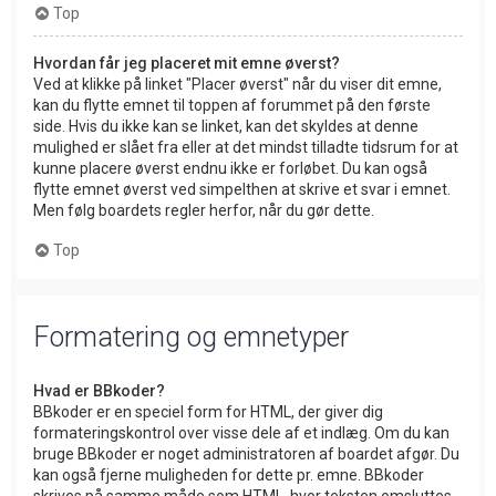
Top
Hvordan får jeg placeret mit emne øverst?
Ved at klikke på linket "Placer øverst" når du viser dit emne,
kan du flytte emnet til toppen af forummet på den første
side. Hvis du ikke kan se linket, kan det skyldes at denne
mulighed er slået fra eller at det mindst tilladte tidsrum for at
kunne placere øverst endnu ikke er forløbet. Du kan også
flytte emnet øverst ved simpelthen at skrive et svar i emnet.
Men følg boardets regler herfor, når du gør dette.
Top
Formatering og emnetyper
Hvad er BBkoder?
BBkoder er en speciel form for HTML, der giver dig
formateringskontrol over visse dele af et indlæg. Om du kan
bruge BBkoder er noget administratoren af boardet afgør. Du
kan også fjerne muligheden for dette pr. emne. BBkoder
skrives på samme måde som HTML, hvor teksten omsluttes