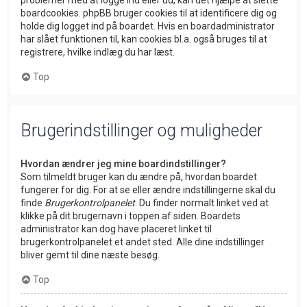
problemer med at logge ind eller ud, kan det hjælpe at slette
boardcookies. phpBB bruger cookies til at identificere dig og
holde dig logget ind på boardet. Hvis en boardadministrator
har slået funktionen til, kan cookies bl.a. også bruges til at
registrere, hvilke indlæg du har læst.
Top
Brugerindstillinger og muligheder
Hvordan ændrer jeg mine boardindstillinger?
Som tilmeldt bruger kan du ændre på, hvordan boardet
fungerer for dig. For at se eller ændre indstillingerne skal du
finde
Brugerkontrolpanelet
. Du finder normalt linket ved at
klikke på dit brugernavn i toppen af siden. Boardets
administrator kan dog have placeret linket til
brugerkontrolpanelet et andet sted. Alle dine indstillinger
bliver gemt til dine næste besøg.
Top