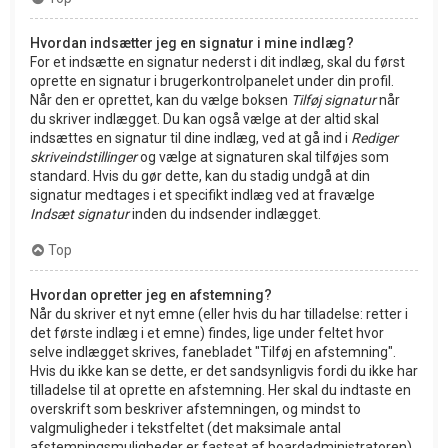
Hvordan indsætter jeg en signatur i mine indlæg?
For et indsætte en signatur nederst i dit indlæg, skal du først
oprette en signatur i brugerkontrolpanelet under din profil.
Når den er oprettet, kan du vælge boksen
Tilføj signatur
når
du skriver indlægget. Du kan også vælge at der altid skal
indsættes en signatur til dine indlæg, ved at gå ind i
Rediger
skriveindstillinger
og vælge at signaturen skal tilføjes som
standard. Hvis du gør dette, kan du stadig undgå at din
signatur medtages i et specifikt indlæg ved at fravælge
Indsæt signatur
inden du indsender indlægget.
Top
Hvordan opretter jeg en afstemning?
Når du skriver et nyt emne (eller hvis du har tilladelse: retter i
det første indlæg i et emne) findes, lige under feltet hvor
selve indlægget skrives, fanebladet "Tilføj en afstemning".
Hvis du ikke kan se dette, er det sandsynligvis fordi du ikke har
tilladelse til at oprette en afstemning. Her skal du indtaste en
overskrift som beskriver afstemningen, og mindst to
valgmuligheder i tekstfeltet (det maksimale antal
afstemningsmuligheder er fastsat af boardadministratoren).