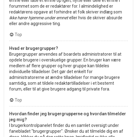
emne eller låse et emne op igen, flytte eller dele et emne i
forummet som de er redaktører for. I almindelighed er
redaktørens opgave at forhindre at folk skriver indlæg som
ikke hører hjemme under emnet
eller hvis de skriver absurde
eller andre aggressive ting.
Top
Hvad er brugergrupper?
Brugergrupper anvendes af boardets administratorer til at
opdele brugere i overskuelige grupper. En bruger kan være
medlem af flere grupper og hver gruppe kan tildeles
individuelle tilladelser. Det gør det enkelt for
administratorerne at ændre tilladelser for mange brugere
samtidig, som at tildele redaktørtilladelser i et bestemt
forum, eller til at give brugere adgang til private fora.
Top
Hvordan finder jeg brugergrupperne og hvordan tilmelder
jeg mig?
I brugerkontrolpanelet finder du en samlet oversigt under
fanebladet "brugergrupper". Ønsker du at tilmelde dig en af
disse, klikker du på den rette knap. Imidlertid er ikke alle