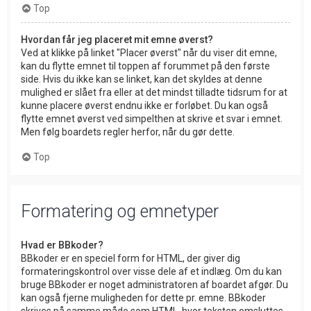
Top
Hvordan får jeg placeret mit emne øverst?
Ved at klikke på linket "Placer øverst" når du viser dit emne,
kan du flytte emnet til toppen af forummet på den første
side. Hvis du ikke kan se linket, kan det skyldes at denne
mulighed er slået fra eller at det mindst tilladte tidsrum for at
kunne placere øverst endnu ikke er forløbet. Du kan også
flytte emnet øverst ved simpelthen at skrive et svar i emnet.
Men følg boardets regler herfor, når du gør dette.
Top
Formatering og emnetyper
Hvad er BBkoder?
BBkoder er en speciel form for HTML, der giver dig
formateringskontrol over visse dele af et indlæg. Om du kan
bruge BBkoder er noget administratoren af boardet afgør. Du
kan også fjerne muligheden for dette pr. emne. BBkoder
skrives på samme måde som HTML, hvor teksten omsluttes