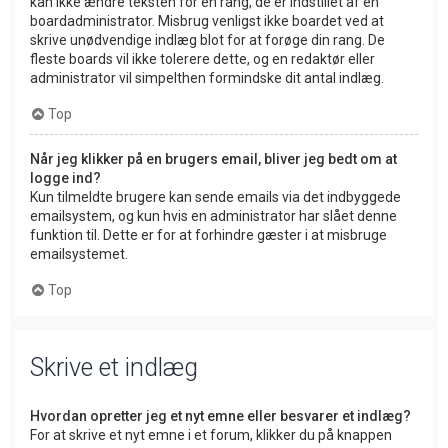
kan ikke ændre teksten for en rang, de er indstillet af en
boardadministrator. Misbrug venligst ikke boardet ved at
skrive unødvendige indlæg blot for at forøge din rang. De
fleste boards vil ikke tolerere dette, og en redaktør eller
administrator vil simpelthen formindske dit antal indlæg.
Top
Når jeg klikker på en brugers email, bliver jeg bedt om at
logge ind?
Kun tilmeldte brugere kan sende emails via det indbyggede
emailsystem, og kun hvis en administrator har slået denne
funktion til. Dette er for at forhindre gæster i at misbruge
emailsystemet.
Top
Skrive et indlæg
Hvordan opretter jeg et nyt emne eller besvarer et indlæg?
For at skrive et nyt emne i et forum, klikker du på knappen