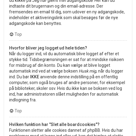
du klikke på
Jeg har glemt min adgangskode
. Her kan du
indtaste dit brugernavn og din email-adresse. Der
fremsendes en email til dig, som udover en ny adgangskode,
indeholder et aktiveringslink som skal besøges før de nye
adgangskode kan benyttes.
Top
Hvorfor bliver jeg logget ud hele tiden?
Når du logger ind, vil du automatisk blive logget af efter et
stykke tid. Tidsbegrænsningen er sat for at mindske risikoen
for misbrug af din konto. Du kan vælge at blive logget
automatisk ind ved at vælge boksen
Husk mig
, når du logger
ind. Du bør
IKKE
anvende denne indstilling på en offentlig
computer, som også bruges af andre personer, for eksempel
på biblioteker, skoler osv. Hvis du ikke kan se boksen ved log
ind, har administratoren slået muligheden for automatisk
indlogning fra.
Top
Hvilken funktion har "Slet alle boardcookies"?
Funktionen sletter alle cookies dannet af phpBB. Hvis du har