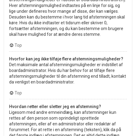
Hver afstemningsmulighed indtastes på en linje for sig, og
lige under defineres hvor mange af disse, der kan vælges.
Desuden kan du bestemme i hvor lang tid afstemningen skal
køre. Hvis du ikke indtaster et tidsrum eller skriver 0,
fortsætter afstemningen, og du kan bestemme om brugere
skal have mulighed for at ændre deres stemme.
Top
Hvorfor kan jeg ikke tilføje flere afstemningsmuligheder?
Det maksimale antal afstemningsmuligheder er indstillet af
boardadministrator. Hvis du har behov for at tilføje flere
afstemningsmuligheder til din afstemning end tilladt, kontakt
da venligst en boardadministrator.
Top
Hvordan retter eller sletter jeg en afstemning?
Ligesom med andre emneindlæg, kan afstemninger kun
rettes af den person som oprindeligt oprettede
afstemningen, eller af en administrator eller redaktør af
forummet. For at rette i en afstemning (teksten), klik da på
det første indlæg i afstemningen. Det er altid dette indlæg,