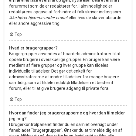
emne eller låse et emne op igen, flytte eller dele et emne i
forummet som de er redaktører for. I almindelighed er
redaktørens opgave at forhindre at folk skriver indlæg som
ikke hører hjemme under emnet
eller hvis de skriver absurde
eller andre aggressive ting.
Top
Hvad er brugergrupper?
Brugergrupper anvendes af boardets administratorer til at
opdele brugere i overskuelige grupper. En bruger kan være
medlem af flere grupper og hver gruppe kan tildeles
individuelle tilladelser. Det gør det enkelt for
administratorerne at ændre tilladelser for mange brugere
samtidig, som at tildele redaktørtilladelser i et bestemt
forum, eller til at give brugere adgang til private fora.
Top
Hvordan finder jeg brugergrupperne og hvordan tilmelder
jeg mig?
I brugerkontrolpanelet finder du en samlet oversigt under
fanebladet "brugergrupper". Ønsker du at tilmelde dig en af
disse, klikker du på den rette knap. Imidlertid er ikke alle