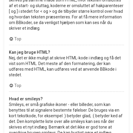
af et start- og sluttag, koderne er omsluttet af hakparenteser
[ og ] i stedet for < og > og de tilbyder større kontrol over hvad
og hvordan teksten præsenteres. For at få mere information
om BBkoder, se da venligst hjælpen som kan ses når du
skriver et indlæg.
Top
Kan jeg bruge HTML?
Nej, det er ikke muligt at skrive HTML-kode i indlæg og få det
vist som HTML. Det meste af den formatering, der kan
udføres med HTML, kan udføres ved at anvende BBkode i
stedet.
Top
Hvad er smileys?
Smileys, er små grafiske ikoner - eller billeder, som kan
benyttes til at signalere bestemte følelser. De bruges via en
kort tekstkode, for eksempel :) betyder glad, :( betyder ked af
det. Den komplette liste over alle smileys kan ses når der
skrives et nyt indlæg. Bemærk at det ikke er god tone at
overdrive brugen smileys. De kan hurtigt gøre et indlæg