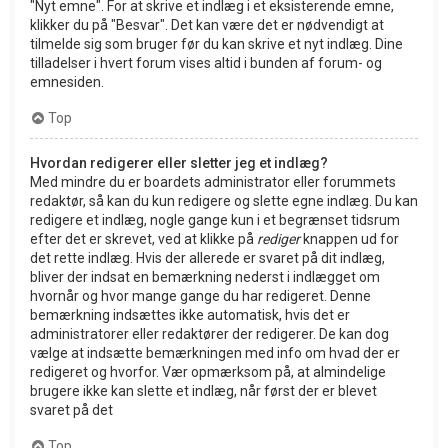
"Nyt emne". For at skrive et indlæg i et eksisterende emne,
klikker du på "Besvar". Det kan være det er nødvendigt at
tilmelde sig som bruger før du kan skrive et nyt indlæg. Dine
tilladelser i hvert forum vises altid i bunden af forum- og
emnesiden.
Top
Hvordan redigerer eller sletter jeg et indlæg?
Med mindre du er boardets administrator eller forummets
redaktør, så kan du kun redigere og slette egne indlæg. Du kan
redigere et indlæg, nogle gange kun i et begrænset tidsrum
efter det er skrevet, ved at klikke på
rediger
knappen ud for
det rette indlæg. Hvis der allerede er svaret på dit indlæg,
bliver der indsat en bemærkning nederst i indlægget om
hvornår og hvor mange gange du har redigeret. Denne
bemærkning indsættes ikke automatisk, hvis det er
administratorer eller redaktører der redigerer. De kan dog
vælge at indsætte bemærkningen med info om hvad der er
redigeret og hvorfor. Vær opmærksom på, at almindelige
brugere ikke kan slette et indlæg, når først der er blevet
svaret på det
Top