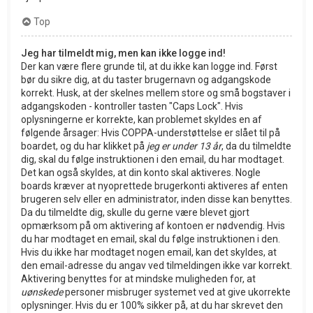
Top
Jeg har tilmeldt mig, men kan ikke logge ind!
Der kan være flere grunde til, at du ikke kan logge ind. Først
bør du sikre dig, at du taster brugernavn og adgangskode
korrekt. Husk, at der skelnes mellem store og små bogstaver i
adgangskoden - kontroller tasten "Caps Lock". Hvis
oplysningerne er korrekte, kan problemet skyldes en af
følgende årsager: Hvis COPPA-understøttelse er slået til på
boardet, og du har klikket på
jeg er under 13 år
, da du tilmeldte
dig, skal du følge instruktionen i den email, du har modtaget.
Det kan også skyldes, at din konto skal aktiveres. Nogle
boards kræver at nyoprettede brugerkonti aktiveres af enten
brugeren selv eller en administrator, inden disse kan benyttes.
Da du tilmeldte dig, skulle du gerne være blevet gjort
opmærksom på om aktivering af kontoen er nødvendig. Hvis
du har modtaget en email, skal du følge instruktionen i den.
Hvis du ikke har modtaget nogen email, kan det skyldes, at
den email-adresse du angav ved tilmeldingen ikke var korrekt.
Aktivering benyttes for at mindske muligheden for, at
uønskede
personer misbruger systemet ved at give ukorrekte
oplysninger. Hvis du er 100% sikker på, at du har skrevet den