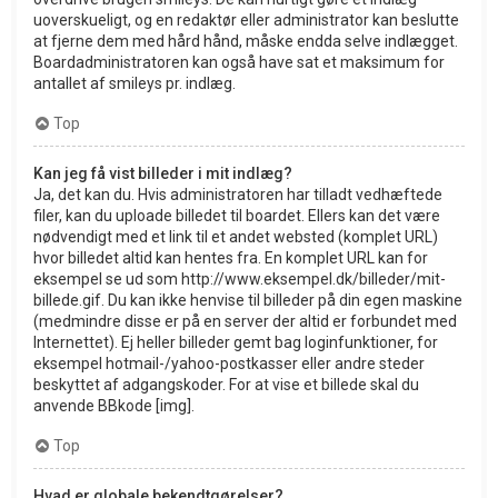
uoverskueligt, og en redaktør eller administrator kan beslutte
at fjerne dem med hård hånd, måske endda selve indlægget.
Boardadministratoren kan også have sat et maksimum for
antallet af smileys pr. indlæg.
Top
Kan jeg få vist billeder i mit indlæg?
Ja, det kan du. Hvis administratoren har tilladt vedhæftede
filer, kan du uploade billedet til boardet. Ellers kan det være
nødvendigt med et link til et andet websted (komplet URL)
hvor billedet altid kan hentes fra. En komplet URL kan for
eksempel se ud som http://www.eksempel.dk/billeder/mit-
billede.gif. Du kan ikke henvise til billeder på din egen maskine
(medmindre disse er på en server der altid er forbundet med
Internettet). Ej heller billeder gemt bag loginfunktioner, for
eksempel hotmail-/yahoo-postkasser eller andre steder
beskyttet af adgangskoder. For at vise et billede skal du
anvende BBkode [img].
Top
Hvad er globale bekendtgørelser?