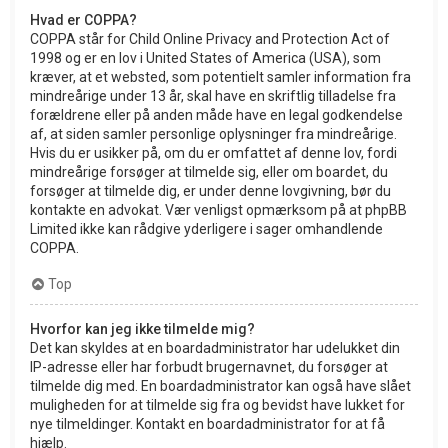
Hvad er COPPA?
COPPA står for Child Online Privacy and Protection Act of
1998 og er en lov i United States of America (USA), som
kræver, at et websted, som potentielt samler information fra
mindreårige under 13 år, skal have en skriftlig tilladelse fra
forældrene eller på anden måde have en legal godkendelse
af, at siden samler personlige oplysninger fra mindreårige.
Hvis du er usikker på, om du er omfattet af denne lov, fordi
mindreårige forsøger at tilmelde sig, eller om boardet, du
forsøger at tilmelde dig, er under denne lovgivning, bør du
kontakte en advokat. Vær venligst opmærksom på at phpBB
Limited ikke kan rådgive yderligere i sager omhandlende
COPPA.
Top
Hvorfor kan jeg ikke tilmelde mig?
Det kan skyldes at en boardadministrator har udelukket din
IP-adresse eller har forbudt brugernavnet, du forsøger at
tilmelde dig med. En boardadministrator kan også have slået
muligheden for at tilmelde sig fra og bevidst have lukket for
nye tilmeldinger. Kontakt en boardadministrator for at få
hjælp.