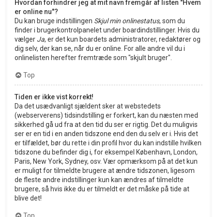
Hvordan forhindrer jeg at mit navn fremgår af listen "Hvem
er online nu"?
Du kan bruge indstillingen
Skjul min onlinestatus
, som du
finder i brugerkontrolpanelet under boardindstillinger. Hvis du
vælger
Ja
, er det kun boardets administratorer, redaktører og
dig selv, der kan se, når du er online. For alle andre vil du i
onlinelisten herefter fremtræde som "skjult bruger".
Top
Tiden er ikke vist korrekt!
Da det usædvanligt sjældent sker at webstedets
(webserverens) tidsindstilling er forkert, kan du næsten med
sikkerhed gå ud fra at den tid du ser er rigtig. Det du muligvis
ser er en tid i en anden tidszone end den du selv er i. Hvis det
er tilfældet, bør du rette i din profil hvor du kan indstille hvilken
tidszone du befinder dig i, for eksempel København, London,
Paris, New York, Sydney, osv. Vær opmærksom på at det kun
er muligt for tilmeldte brugere at ændre tidszonen, ligesom
de fleste andre indstillinger kun kan ændres af tilmeldte
brugere, så hvis ikke du er tilmeldt er det måske på tide at
blive det!
Top