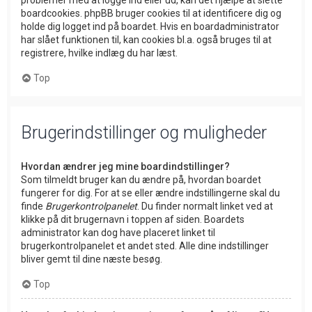
problemer med at logge ind eller ud, kan det hjælpe at slette
boardcookies. phpBB bruger cookies til at identificere dig og
holde dig logget ind på boardet. Hvis en boardadministrator
har slået funktionen til, kan cookies bl.a. også bruges til at
registrere, hvilke indlæg du har læst.
Top
Brugerindstillinger og muligheder
Hvordan ændrer jeg mine boardindstillinger?
Som tilmeldt bruger kan du ændre på, hvordan boardet
fungerer for dig. For at se eller ændre indstillingerne skal du
finde
Brugerkontrolpanelet
. Du finder normalt linket ved at
klikke på dit brugernavn i toppen af siden. Boardets
administrator kan dog have placeret linket til
brugerkontrolpanelet et andet sted. Alle dine indstillinger
bliver gemt til dine næste besøg.
Top