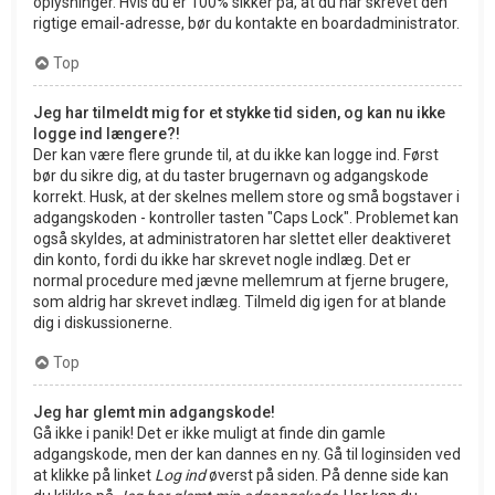
oplysninger. Hvis du er 100% sikker på, at du har skrevet den
rigtige email-adresse, bør du kontakte en boardadministrator.
Top
Jeg har tilmeldt mig for et stykke tid siden, og kan nu ikke
logge ind længere?!
Der kan være flere grunde til, at du ikke kan logge ind. Først
bør du sikre dig, at du taster brugernavn og adgangskode
korrekt. Husk, at der skelnes mellem store og små bogstaver i
adgangskoden - kontroller tasten "Caps Lock". Problemet kan
også skyldes, at administratoren har slettet eller deaktiveret
din konto, fordi du ikke har skrevet nogle indlæg. Det er
normal procedure med jævne mellemrum at fjerne brugere,
som aldrig har skrevet indlæg. Tilmeld dig igen for at blande
dig i diskussionerne.
Top
Jeg har glemt min adgangskode!
Gå ikke i panik! Det er ikke muligt at finde din gamle
adgangskode, men der kan dannes en ny. Gå til loginsiden ved
at klikke på linket
Log ind
øverst på siden. På denne side kan