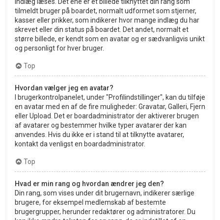
indlæg læses. Det ene er et billede tilknyttet din rang som
tilmeldt bruger på boardet, normalt udformet som stjerner,
kasser eller prikker, som indikerer hvor mange indlæg du har
skrevet eller din status på boardet. Det andet, normalt et
større billede, er kendt som en avatar og er sædvanligvis unikt
og personligt for hver bruger.
Top
Hvordan vælger jeg en avatar?
I brugerkontrolpanelet, under "Profilindstillinger", kan du tilføje
en avatar med en af de fire muligheder: Gravatar, Galleri, Fjern
eller Upload. Det er boardadministrator der aktiverer brugen
af avatarer og bestemmer hvilke typer avatarer der kan
anvendes. Hvis du ikke er i stand til at tilknytte avatarer,
kontakt da venligst en boardadministrator.
Top
Hvad er min rang og hvordan ændrer jeg den?
Din rang, som vises under dit brugernavn, indikerer særlige
brugere, for eksempel medlemskab af bestemte
brugergrupper, herunder redaktører og administratorer. Du