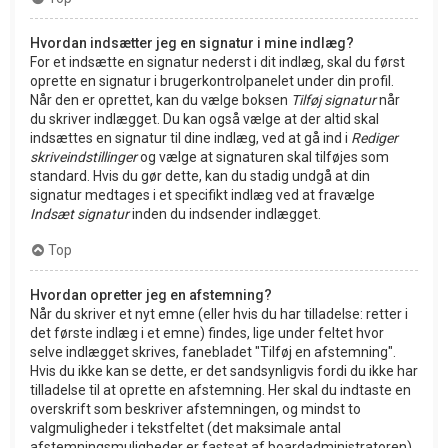
Hvordan indsætter jeg en signatur i mine indlæg?
For et indsætte en signatur nederst i dit indlæg, skal du først
oprette en signatur i brugerkontrolpanelet under din profil.
Når den er oprettet, kan du vælge boksen
Tilføj signatur
når
du skriver indlægget. Du kan også vælge at der altid skal
indsættes en signatur til dine indlæg, ved at gå ind i
Rediger
skriveindstillinger
og vælge at signaturen skal tilføjes som
standard. Hvis du gør dette, kan du stadig undgå at din
signatur medtages i et specifikt indlæg ved at fravælge
Indsæt signatur
inden du indsender indlægget.
Top
Hvordan opretter jeg en afstemning?
Når du skriver et nyt emne (eller hvis du har tilladelse: retter i
det første indlæg i et emne) findes, lige under feltet hvor
selve indlægget skrives, fanebladet "Tilføj en afstemning".
Hvis du ikke kan se dette, er det sandsynligvis fordi du ikke har
tilladelse til at oprette en afstemning. Her skal du indtaste en
overskrift som beskriver afstemningen, og mindst to
valgmuligheder i tekstfeltet (det maksimale antal
afstemningsmuligheder er fastsat af boardadministratoren).