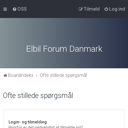
OSS
Tilmeld
Log ind
Elbil Forum Danmark
Boardindeks
Ofte stillede spørgsmål
Ofte stillede spørgsmål
Login- og tilmelding
Hvorfor er det nødvendigt at tilmelde sig?