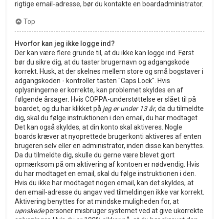
rigtige email-adresse, bør du kontakte en boardadministrator.
Top
Hvorfor kan jeg ikke logge ind?
Der kan være flere grunde til, at du ikke kan logge ind. Først
bør du sikre dig, at du taster brugernavn og adgangskode
korrekt. Husk, at der skelnes mellem store og små bogstaver i
adgangskoden - kontroller tasten "Caps Lock". Hvis
oplysningerne er korrekte, kan problemet skyldes en af
følgende årsager: Hvis COPPA-understøttelse er slået til på
boardet, og du har klikket på
jeg er under 13 år
, da du tilmeldte
dig, skal du følge instruktionen i den email, du har modtaget.
Det kan også skyldes, at din konto skal aktiveres. Nogle
boards kræver at nyoprettede brugerkonti aktiveres af enten
brugeren selv eller en administrator, inden disse kan benyttes.
Da du tilmeldte dig, skulle du gerne være blevet gjort
opmærksom på om aktivering af kontoen er nødvendig. Hvis
du har modtaget en email, skal du følge instruktionen i den.
Hvis du ikke har modtaget nogen email, kan det skyldes, at
den email-adresse du angav ved tilmeldingen ikke var korrekt.
Aktivering benyttes for at mindske muligheden for, at
uønskede
personer misbruger systemet ved at give ukorrekte