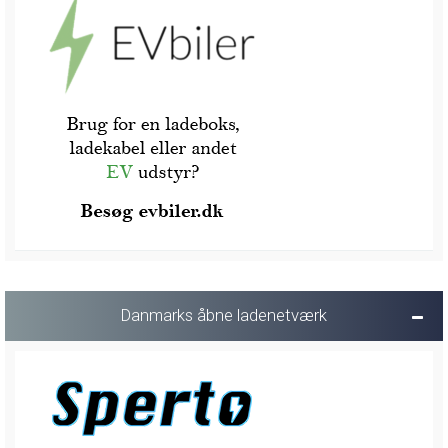
Danmarks åbne ladenetværk