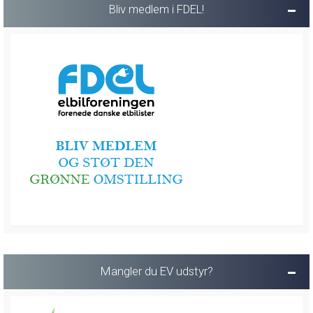
Bliv medlem i FDEL!
Mangler du EV udstyr?