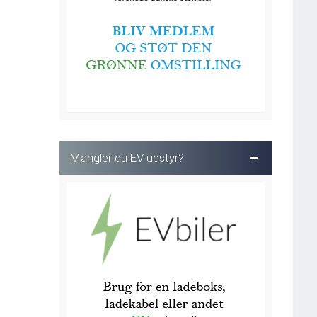
Mangler du EV udstyr?