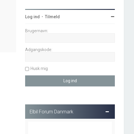
Log ind
•
Tilmeld
Brugernavn:
Adgangskode:
Husk mig
Elbil Forum Danmark