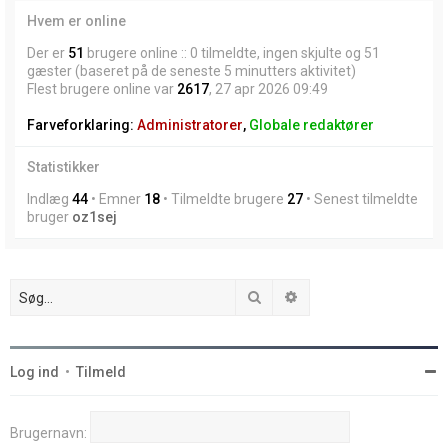
Hvem er online
Der er
51
brugere online :: 0 tilmeldte, ingen skjulte og 51
gæster (baseret på de seneste 5 minutters aktivitet)
Flest brugere online var
2617
, 27 apr 2026 09:49
Farveforklaring:
Administratorer
,
Globale redaktører
Statistikker
Indlæg
44
• Emner
18
• Tilmeldte brugere
27
• Senest tilmeldte
bruger
oz1sej
Søg
Avanceret søgning
Log ind
•
Tilmeld
Brugernavn: