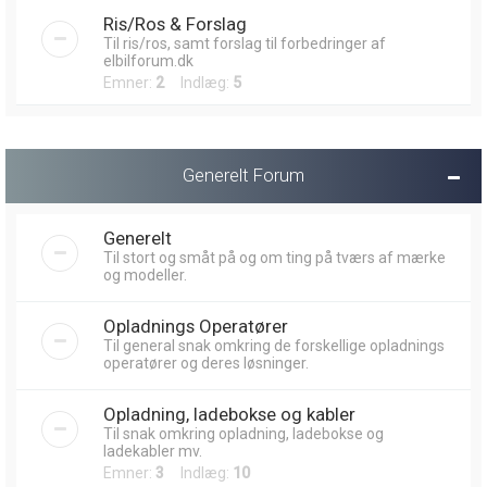
Ris/Ros & Forslag
Til ris/ros, samt forslag til forbedringer af
elbilforum.dk
Emner:
2
Indlæg:
5
Generelt Forum
Generelt
Til stort og småt på og om ting på tværs af mærke
og modeller.
Opladnings Operatører
Til general snak omkring de forskellige opladnings
operatører og deres løsninger.
Opladning, ladebokse og kabler
Til snak omkring opladning, ladebokse og
ladekabler mv.
Emner:
3
Indlæg:
10