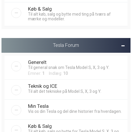
Køb & Salg
Til alt køb, salg og bytte med ting på tværs af
mærke og modeller.
Tesla Forum
Generelt
Til general snak om Tesla Model S, X, 3 og Y.
Emner:
1
Indlæg:
10
Teknik og ICE
Til alt det tekniske på Model S, X, 3 og Y.
Min Tesla
Vis os din Tesla og del dine historier fra hverdagen.
Køb & Salg
Til alt køb, salg og bytte for Tesla Model S, X, 3 og