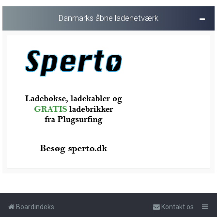
Danmarks åbne ladenetværk
Boardindeks
Kontakt os