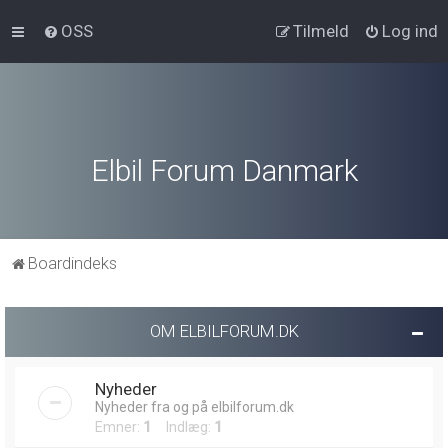
OSS
Tilmeld
Log ind
Elbil Forum Danmark
Boardindeks
OM ELBILFORUM.DK
Nyheder
Nyheder fra og på elbilforum.dk
Emner:
1
Indlæg:
1