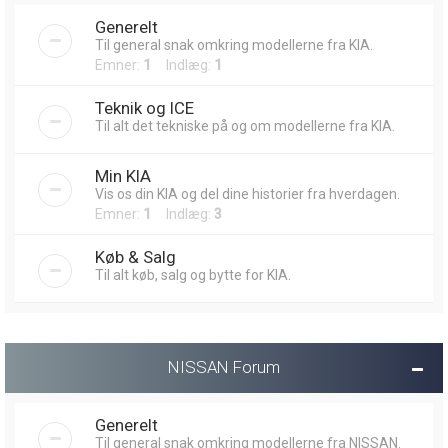
Generelt
Til general snak omkring modellerne fra KIA.
Emner:
1
Indlæg:
1
Teknik og ICE
Til alt det tekniske på og om modellerne fra KIA.
Min KIA
Vis os din KIA og del dine historier fra hverdagen.
Emner:
1
Indlæg:
3
Køb & Salg
Til alt køb, salg og bytte for KIA.
NISSAN Forum
Generelt
Til general snak omkring modellerne fra NISSAN.