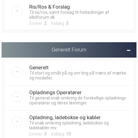
Ris/Ros & Forslag
Til ris/ros, samt forslag til forbedringer af
elbilforum.dk
Emner:
2
Indlæg:
5
Generelt Forum
Generelt
Til stort og småt på og om ting på tværs af mærke
og modeller.
Opladnings Operatører
Til general snak omkring de forskellige opladnings
operatører og deres løsninger.
Opladning, ladebokse og kabler
Til snak omkring opladning, ladebokse og
ladekabler mv.
Emner:
3
Indlæg:
10