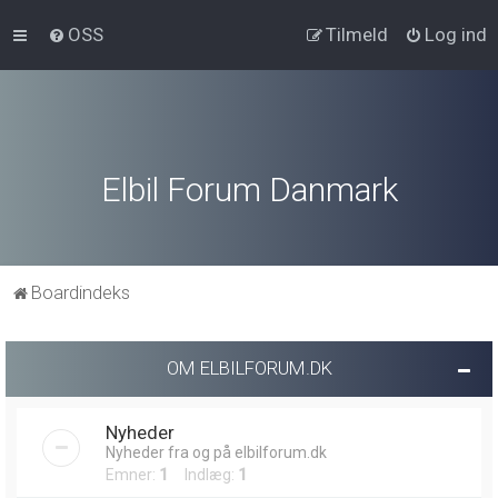
OSS
Tilmeld
Log ind
Elbil Forum Danmark
Boardindeks
OM ELBILFORUM.DK
Nyheder
Nyheder fra og på elbilforum.dk
Emner:
1
Indlæg:
1