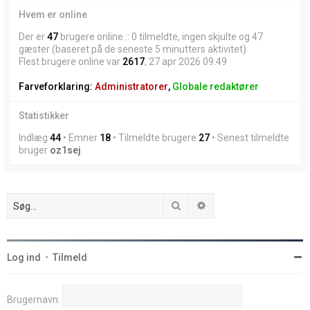
Hvem er online
Der er
47
brugere online :: 0 tilmeldte, ingen skjulte og 47
gæster (baseret på de seneste 5 minutters aktivitet)
Flest brugere online var
2617
, 27 apr 2026 09:49
Farveforklaring:
Administratorer
,
Globale redaktører
Statistikker
Indlæg
44
• Emner
18
• Tilmeldte brugere
27
• Senest tilmeldte
bruger
oz1sej
Søg
Avanceret søgning
Log ind
•
Tilmeld
Brugernavn: