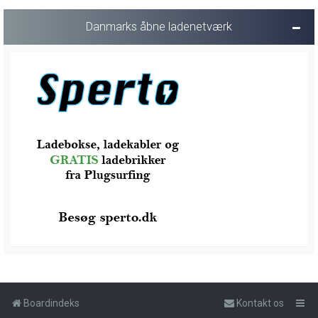
Danmarks åbne ladenetværk
Boardindeks
Kontakt os