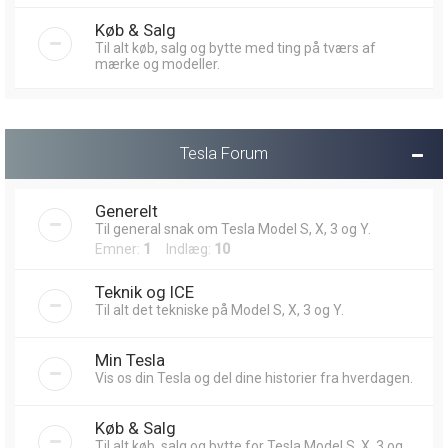
Køb & Salg
Til alt køb, salg og bytte med ting på tværs af
mærke og modeller.
Tesla Forum
Generelt
Til general snak om Tesla Model S, X, 3 og Y.
Emner:
1
Indlæg:
10
Teknik og ICE
Til alt det tekniske på Model S, X, 3 og Y.
Min Tesla
Vis os din Tesla og del dine historier fra hverdagen.
Køb & Salg
Til alt køb, salg og bytte for Tesla Model S, X, 3 og