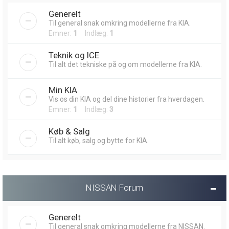
Generelt
Til general snak omkring modellerne fra KIA.
Emner:
1
Indlæg:
1
Teknik og ICE
Til alt det tekniske på og om modellerne fra KIA.
Min KIA
Vis os din KIA og del dine historier fra hverdagen.
Emner:
1
Indlæg:
3
Køb & Salg
Til alt køb, salg og bytte for KIA.
NISSAN Forum
Generelt
Til general snak omkring modellerne fra NISSAN.