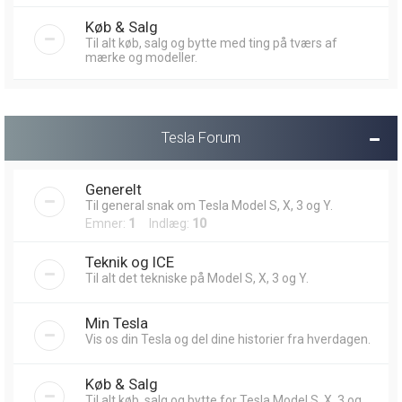
Køb & Salg
Til alt køb, salg og bytte med ting på tværs af
mærke og modeller.
Tesla Forum
Generelt
Til general snak om Tesla Model S, X, 3 og Y.
Emner:
1
Indlæg:
10
Teknik og ICE
Til alt det tekniske på Model S, X, 3 og Y.
Min Tesla
Vis os din Tesla og del dine historier fra hverdagen.
Køb & Salg
Til alt køb, salg og bytte for Tesla Model S, X, 3 og