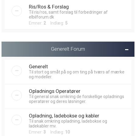
Ris/Ros & Forslag
Til ris/ros, samt forslag til forbedringer af
elbilforum.dk
Emner:
2
Indlæg:
5
Generelt Forum
Generelt
Til stort og småt på og om ting på tværs af mærke
og modeller.
Opladnings Operatører
Til general snak omkring de forskellige opladnings
operatører og deres løsninger.
Opladning, ladebokse og kabler
Til snak omkring opladning, ladebokse og
ladekabler mv.
Emner:
3
Indlæg:
10