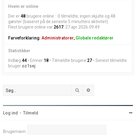
Hvem er online
Der er
48
brugere online :: 0 tilmeldte, ingen skjulte og 48
gæster (baseret på de seneste 5 minutters aktivitet)
Flest brugere online var
2617
, 27 apr 2026 09:49
Farveforklaring:
Administratorer
,
Globale redaktører
Statistikker
Indlæg
44
• Emner
18
• Tilmeldte brugere
27
• Senest tilmeldte
bruger
oz1sej
Søg
Avanceret søgning
Log ind
•
Tilmeld
Brugernavn: