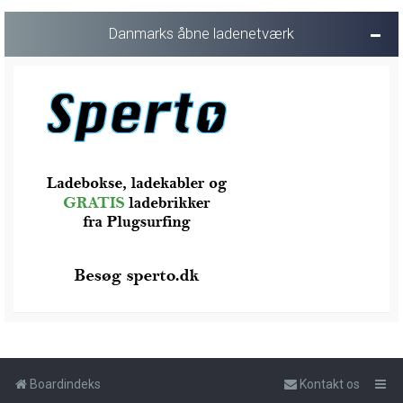
Danmarks åbne ladenetværk
Boardindeks
Kontakt os