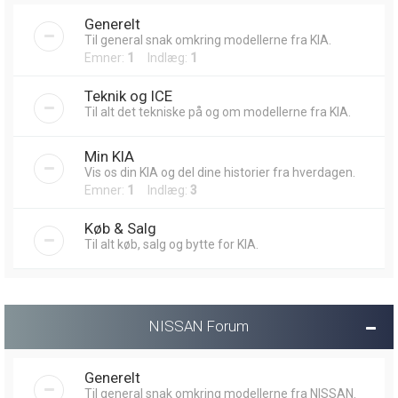
Generelt
Til general snak omkring modellerne fra KIA.
Emner:
1
Indlæg:
1
Teknik og ICE
Til alt det tekniske på og om modellerne fra KIA.
Min KIA
Vis os din KIA og del dine historier fra hverdagen.
Emner:
1
Indlæg:
3
Køb & Salg
Til alt køb, salg og bytte for KIA.
NISSAN Forum
Generelt
Til general snak omkring modellerne fra NISSAN.