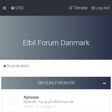
OSS
Tilmeld
Log ind
Elbil Forum Danmark
Boardindeks
OM ELBILFORUM.DK
Nyheder
Nyheder fra og på elbilforum.dk
Emner:
1
Indlæg:
1