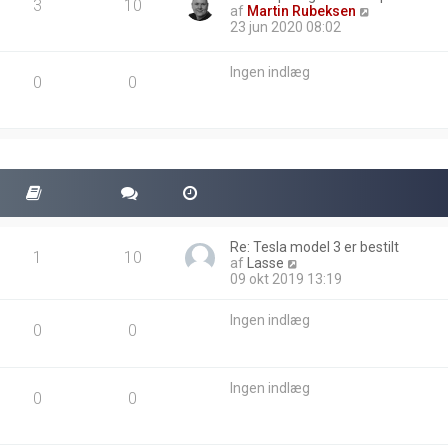
3
10
V
af
Martin Rubeksen
i
23 jun 2020 08:02
s
d
Ingen indlæg
e
0
0
t
s
e
n
e
s
t
e
i
n
Re: Tesla model 3 er bestilt
d
1
10
V
af
Lasse
l
i
09 okt 2019 13:19
æ
s
g
d
Ingen indlæg
e
0
0
t
s
e
Ingen indlæg
n
0
0
e
s
t