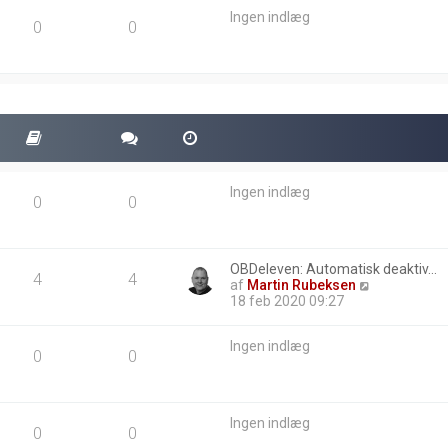
e
Ingen indlæg
i
0
0
n
d
l
æ
g
Ingen indlæg
0
0
OBDeleven: Automatisk deaktiv…
4
4
V
af
Martin Rubeksen
i
18 feb 2020 09:27
s
d
Ingen indlæg
e
0
0
t
s
e
n
Ingen indlæg
e
0
0
s