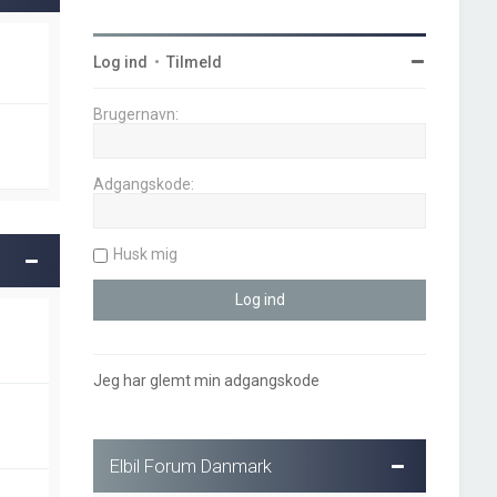
Log ind
•
Tilmeld
Brugernavn:
Adgangskode:
Husk mig
Jeg har glemt min adgangskode
Elbil Forum Danmark