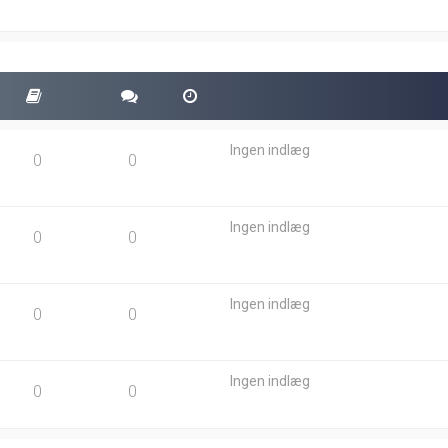
t
e
i
n
d
l
æ
g
Ingen indlæg
0
0
Ingen indlæg
0
0
Ingen indlæg
0
0
Ingen indlæg
0
0