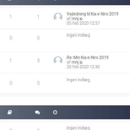
Vejledning til Kia e-Niro 2019
1
1
V
af
mnj
i
05 feb 2020 12:37
s
d
Ingen indlæg
e
0
0
t
s
e
n
Re: Min Kia e-Niro 2019
1
3
e
V
af
mnj
s
i
20 feb 2020 12:30
t
s
e
d
i
Ingen indlæg
e
0
0
n
t
d
s
l
e
æ
n
g
e
s
t
e
i
n
Ingen indlæg