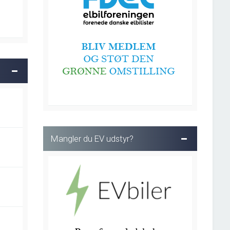
Mangler du EV udstyr?