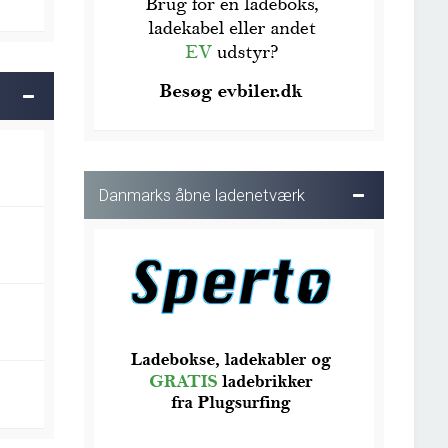
Danmarks åbne ladenetværk