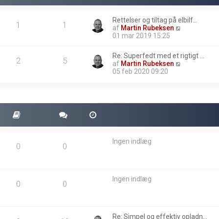
Rettelser og tiltag på elbilf…
1
1
V
af
Martin Rubeksen
i
01 mar 2019 15:25
s
d
Re: Superfedt med et rigtigt …
e
2
5
V
af
Martin Rubeksen
t
i
05 feb 2020 09:20
s
s
e
d
n
e
e
t
s
s
t
e
e
n
i
e
n
Ingen indlæg
s
d
0
0
t
l
e
æ
i
g
n
Ingen indlæg
d
0
0
l
æ
g
Re: Simpel og effektiv opladn…