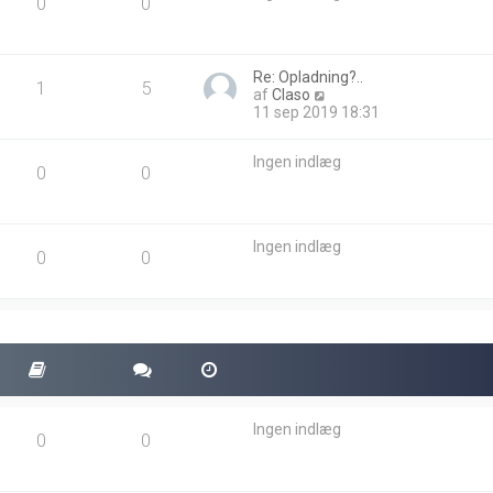
0
0
d
l
æ
g
Re: Opladning?..
1
5
V
af
Claso
i
11 sep 2019 18:31
s
d
Ingen indlæg
e
0
0
t
s
e
n
Ingen indlæg
e
0
0
s
t
e
i
n
d
l
æ
g
Ingen indlæg
0
0