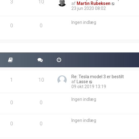
3
10
V
af
Martin Rubeksen
i
23 jun 2020 08:02
s
d
Ingen indlæg
e
0
0
t
s
e
n
e
s
t
e
i
n
Re: Tesla model 3 er bestilt
d
1
10
V
af
Lasse
l
i
09 okt 2019 13:19
æ
s
g
d
Ingen indlæg
e
0
0
t
s
e
Ingen indlæg
n
0
0
e
s
t