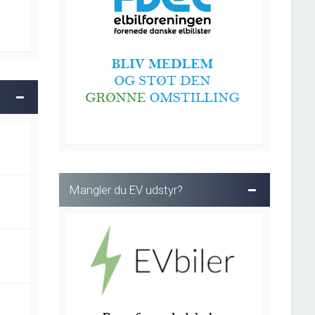
Mangler du EV udstyr?