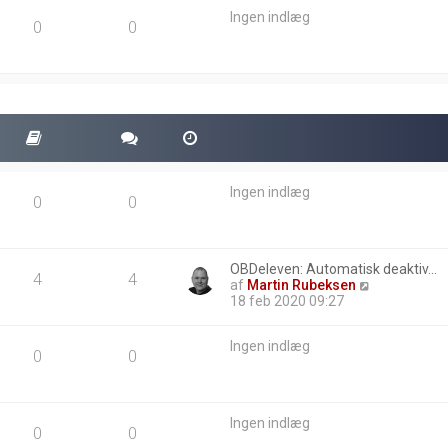
e
Ingen indlæg
i
0
0
n
d
l
æ
g
Ingen indlæg
0
0
OBDeleven: Automatisk deaktiv…
4
4
V
af
Martin Rubeksen
i
18 feb 2020 09:27
s
d
Ingen indlæg
e
0
0
t
s
e
n
Ingen indlæg
e
0
0
s