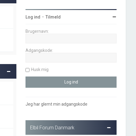
Log ind
•
Tilmeld
Brugernavn:
Adgangskode:
Husk mig
Jeg har glemt min adgangskode
Elbil Forum Danmark