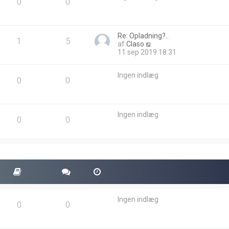
0
0
d
l
æ
g
Re: Opladning?..
1
5
V
af
Claso
i
11 sep 2019 18:31
s
d
Ingen indlæg
e
0
0
t
s
e
n
Ingen indlæg
e
0
0
s
t
e
i
n
d
l
æ
g
Ingen indlæg
0
0