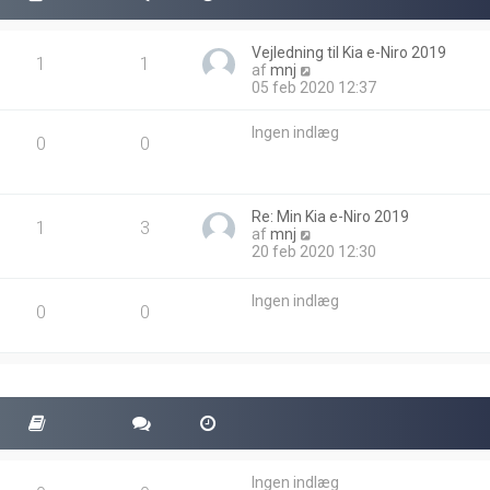
Vejledning til Kia e-Niro 2019
1
1
V
af
mnj
i
05 feb 2020 12:37
s
d
Ingen indlæg
e
0
0
t
s
e
n
Re: Min Kia e-Niro 2019
1
3
e
V
af
mnj
s
i
20 feb 2020 12:30
t
s
e
d
i
Ingen indlæg
e
0
0
n
t
d
s
l
e
æ
n
g
e
s
t
e
i
n
Ingen indlæg