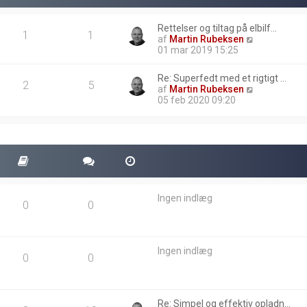
Rettelser og tiltag på elbilf…
1
1
V
af
Martin Rubeksen
i
01 mar 2019 15:25
s
d
Re: Superfedt med et rigtigt …
e
2
5
V
af
Martin Rubeksen
t
i
05 feb 2020 09:20
s
s
e
d
n
e
e
t
s
s
t
e
e
n
i
e
n
Ingen indlæg
s
d
0
0
t
l
e
æ
i
g
n
Ingen indlæg
d
0
0
l
æ
g
Re: Simpel og effektiv opladn…