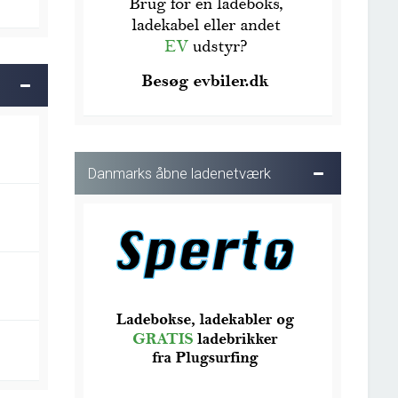
Danmarks åbne ladenetværk