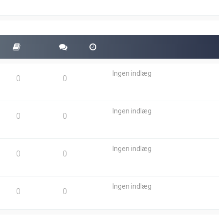
t
e
i
n
d
l
æ
g
Ingen indlæg
0
0
Ingen indlæg
0
0
Ingen indlæg
0
0
Ingen indlæg
0
0