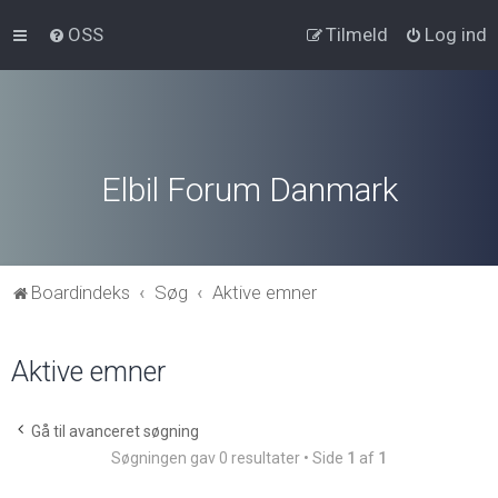
OSS
Tilmeld
Log ind
Elbil Forum Danmark
Boardindeks
Søg
Aktive emner
Aktive emner
Gå til avanceret søgning
Søgningen gav 0 resultater • Side
1
af
1