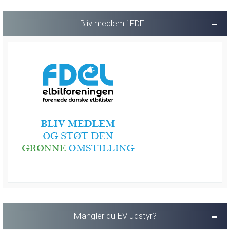
Bliv medlem i FDEL!
Mangler du EV udstyr?