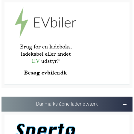
Danmarks åbne ladenetværk