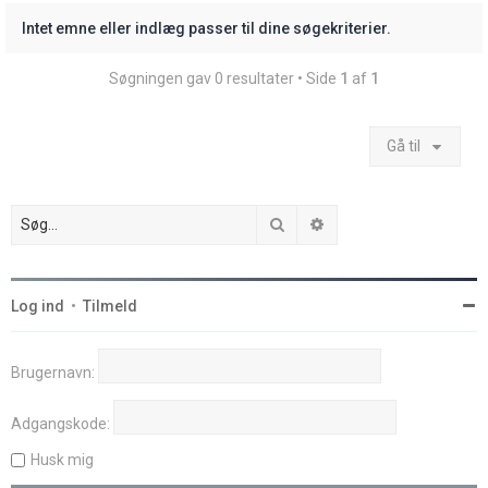
Intet emne eller indlæg passer til dine søgekriterier.
Søgningen gav 0 resultater • Side
1
af
1
Gå til
Søg
Avanceret søgning
Log ind
•
Tilmeld
Brugernavn:
Adgangskode:
Husk mig