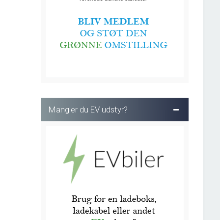
Mangler du EV udstyr?