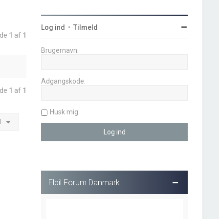
Log ind
•
Tilmeld
ide
1
af
1
Brugernavn:
Adgangskode:
ide
1
af
1
Husk mig
l
Elbil Forum Danmark