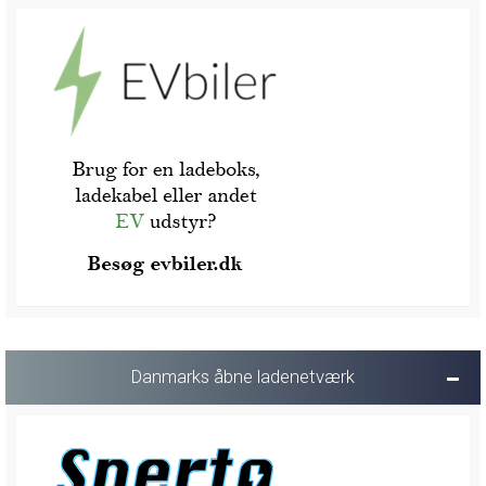
Danmarks åbne ladenetværk