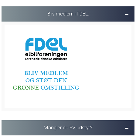
Bliv medlem i FDEL!
Mangler du EV udstyr?