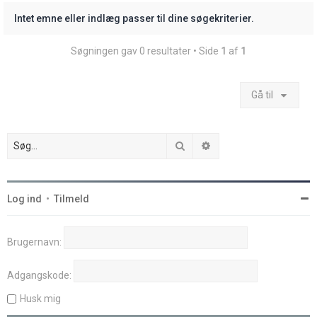
Intet emne eller indlæg passer til dine søgekriterier.
Søgningen gav 0 resultater • Side
1
af
1
Gå til
Søg
Avanceret søgning
Log ind
•
Tilmeld
Brugernavn:
Adgangskode:
Husk mig