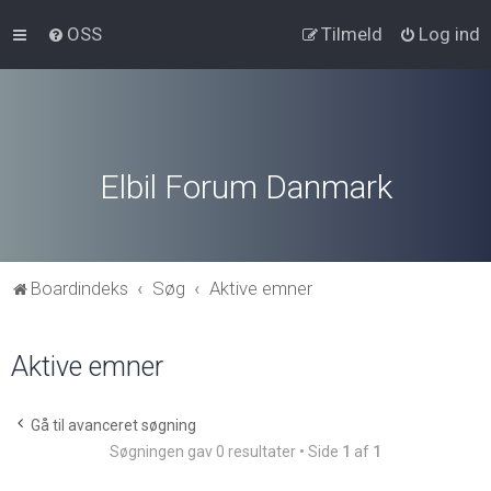
OSS
Tilmeld
Log ind
Elbil Forum Danmark
Boardindeks
Søg
Aktive emner
Aktive emner
Gå til avanceret søgning
Søgningen gav 0 resultater • Side
1
af
1