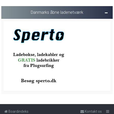
Danmarks åbne ladenetværk
Boardindeks
Kontakt os