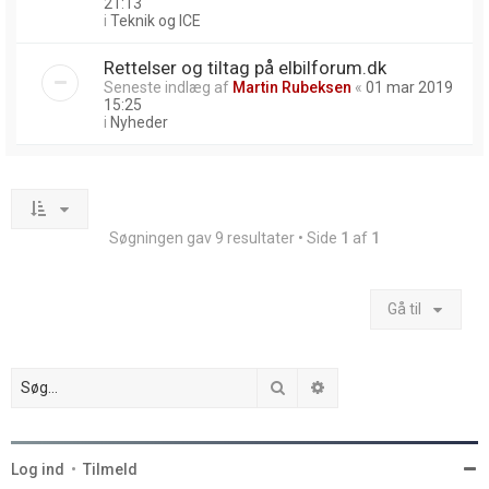
21:13
i
Teknik og ICE
Rettelser og tiltag på elbilforum.dk
Seneste indlæg af
Martin Rubeksen
«
01 mar 2019
15:25
i
Nyheder
Søgningen gav 9 resultater • Side
1
af
1
Gå til
Søg
Avanceret søgning
Log ind
•
Tilmeld