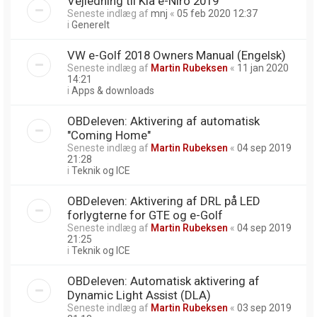
Vejledning til Kia e-Niro 2019
Seneste indlæg af
mnj
«
05 feb 2020 12:37
i
Generelt
VW e-Golf 2018 Owners Manual (Engelsk)
Seneste indlæg af
Martin Rubeksen
«
11 jan 2020
14:21
i
Apps & downloads
OBDeleven: Aktivering af automatisk
"Coming Home"
Seneste indlæg af
Martin Rubeksen
«
04 sep 2019
21:28
i
Teknik og ICE
OBDeleven: Aktivering af DRL på LED
forlygterne for GTE og e-Golf
Seneste indlæg af
Martin Rubeksen
«
04 sep 2019
21:25
i
Teknik og ICE
OBDeleven: Automatisk aktivering af
Dynamic Light Assist (DLA)
Seneste indlæg af
Martin Rubeksen
«
03 sep 2019