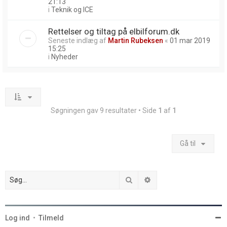
21:13
i
Teknik og ICE
Rettelser og tiltag på elbilforum.dk
Seneste indlæg af
Martin Rubeksen
«
01 mar 2019
15:25
i
Nyheder
Søgningen gav 9 resultater • Side
1
af
1
Gå til
Søg
Avanceret søgning
Log ind
•
Tilmeld