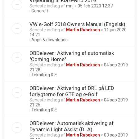
Vejledning til Kia e-Niro 2019
Seneste indlæg af
mnj
«
05 feb 2020 12:37
i
Generelt
VW e-Golf 2018 Owners Manual (Engelsk)
Seneste indlæg af
Martin Rubeksen
«
11 jan 2020
14:21
i
Apps & downloads
OBDeleven: Aktivering af automatisk
"Coming Home"
Seneste indlæg af
Martin Rubeksen
«
04 sep 2019
21:28
i
Teknik og ICE
OBDeleven: Aktivering af DRL på LED
forlygterne for GTE og e-Golf
Seneste indlæg af
Martin Rubeksen
«
04 sep 2019
21:25
i
Teknik og ICE
OBDeleven: Automatisk aktivering af
Dynamic Light Assist (DLA)
Seneste indlæg af
Martin Rubeksen
«
03 sep 2019