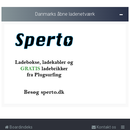
Danmarks åbne ladenetværk
Boardindeks
Kontakt os