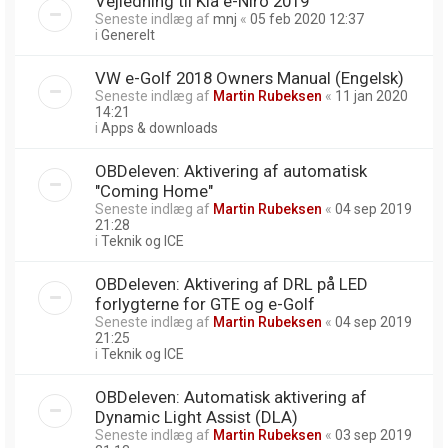
Vejledning til Kia e-Niro 2019
Seneste indlæg af
mnj
«
05 feb 2020 12:37
i
Generelt
VW e-Golf 2018 Owners Manual (Engelsk)
Seneste indlæg af
Martin Rubeksen
«
11 jan 2020
14:21
i
Apps & downloads
OBDeleven: Aktivering af automatisk
"Coming Home"
Seneste indlæg af
Martin Rubeksen
«
04 sep 2019
21:28
i
Teknik og ICE
OBDeleven: Aktivering af DRL på LED
forlygterne for GTE og e-Golf
Seneste indlæg af
Martin Rubeksen
«
04 sep 2019
21:25
i
Teknik og ICE
OBDeleven: Automatisk aktivering af
Dynamic Light Assist (DLA)
Seneste indlæg af
Martin Rubeksen
«
03 sep 2019