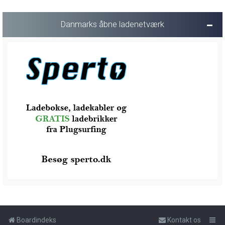
Danmarks åbne ladenetværk
Boardindeks
Kontakt os