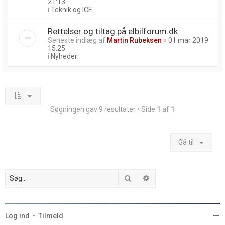
21:13
i
Teknik og ICE
Rettelser og tiltag på elbilforum.dk
Seneste indlæg af
Martin Rubeksen
«
01 mar 2019
15:25
i
Nyheder
Søgningen gav 9 resultater • Side
1
af
1
Gå til
Søg
Avanceret søgning
Log ind
•
Tilmeld