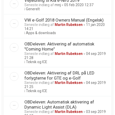
Vejledning til Kia e-Niro 2019
Seneste indlæg af
mnj
«
05 feb 2020 12:37
i
Generelt
VW e-Golf 2018 Owners Manual (Engelsk)
Seneste indlæg af
Martin Rubeksen
«
11 jan 2020
14:21
i
Apps & downloads
OBDeleven: Aktivering af automatisk
"Coming Home"
Seneste indlæg af
Martin Rubeksen
«
04 sep 2019
21:28
i
Teknik og ICE
OBDeleven: Aktivering af DRL på LED
forlygterne for GTE og e-Golf
Seneste indlæg af
Martin Rubeksen
«
04 sep 2019
21:25
i
Teknik og ICE
OBDeleven: Automatisk aktivering af
Dynamic Light Assist (DLA)
Seneste indlæg af
Martin Rubeksen
«
03 sep 2019