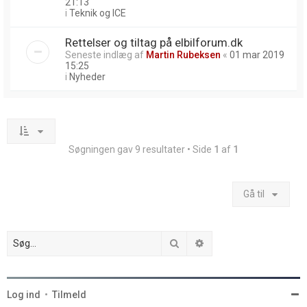
21:13
i
Teknik og ICE
Rettelser og tiltag på elbilforum.dk
Seneste indlæg af
Martin Rubeksen
«
01 mar 2019
15:25
i
Nyheder
Søgningen gav 9 resultater • Side
1
af
1
Gå til
Søg
Avanceret søgning
Log ind
•
Tilmeld