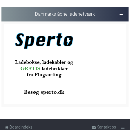
Danmarks åbne ladenetværk
Boardindeks
Kontakt os