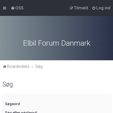
OSS
Tilmeld
Log ind
Elbil Forum Danmark
Boardindeks
Søg
Søg
Søgeord
Søg efter nøgleord: