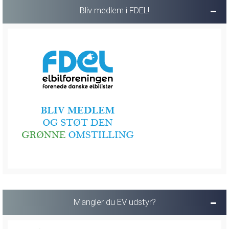
Bliv medlem i FDEL!
Mangler du EV udstyr?