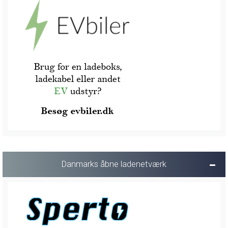
Danmarks åbne ladenetværk