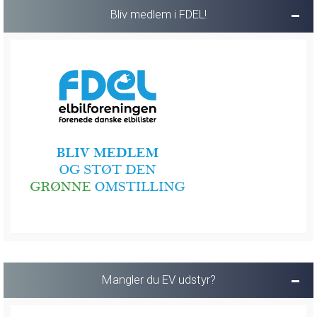
Bliv medlem i FDEL!
Mangler du EV udstyr?