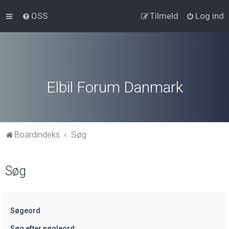
OSS
Tilmeld
Log ind
Elbil Forum Danmark
Boardindeks
Søg
Søg
Søgeord
Søg efter nøgleord: