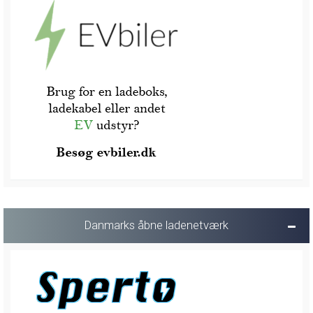
Danmarks åbne ladenetværk