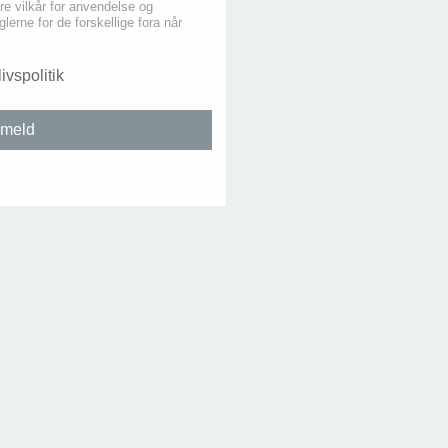
re vilkår for anvendelse og
lerne for de forskellige fora når
livspolitik
lmeld