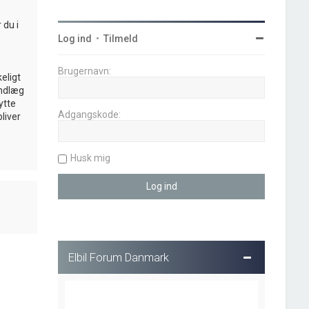
 du i
Log ind
•
Tilmeld
Brugernavn:
eligt
indlæg
ytte
Adgangskode:
liver
Husk mig
Elbil Forum Danmark