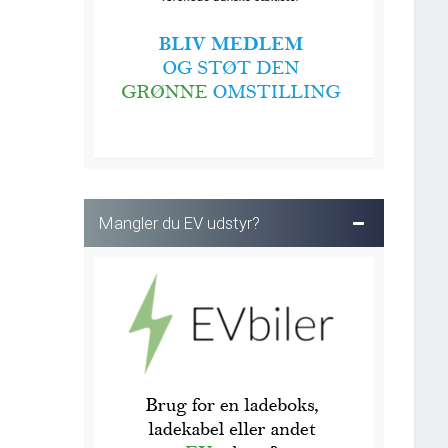
Mangler du EV udstyr?