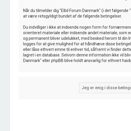
Når du tilmelder dig "Elbil Forum Danmark" (i det følgende "vi"
at være retsgyldigt bundet af de følgende betingelser.
Du indvilliger i ikke at indsende nogen form for fornærmen
orienteret materiale eller indsende andet materiale, som er 
og permanent bliver udelukket, med besked herom til din In
logges for at give mulighed for at håndhæve disse betingelser.
eller låse ethvert emne til enhver tid, såfremt vi finder det
lagret i en database. Selvom denne information ikke vil bliv
Danmark" eller phpBB blive holdt ansvarlig for ethvert ha