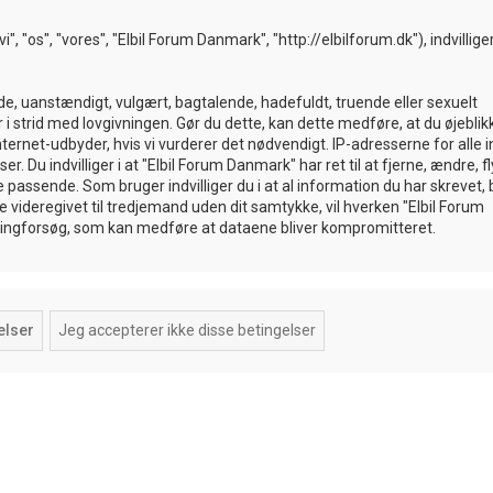
, "os", "vores", "Elbil Forum Danmark", "http://elbilforum.dk"), indvilliger
de, uanstændigt, vulgært, bagtalende, hadefuldt, truende eller sexuelt
i strid med lovgivningen. Gør du dette, kan dette medføre, at du øjeblikk
ternet-udbyder, hvis vi vurderer det nødvendigt. IP-adresserne for alle 
 Du indvilliger i at "Elbil Forum Danmark" har ret til at fjerne, ændre, fl
te passende. Som bruger indvilliger du i at al information du har skrevet, b
e videregivet til tredjemand uden dit samtykke, vil hverken "Elbil Forum
ckingforsøg, som kan medføre at dataene bliver kompromitteret.