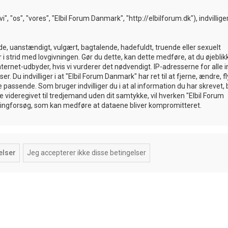
, "os", "vores", "Elbil Forum Danmark", "http://elbilforum.dk"), indvilliger
de, uanstændigt, vulgært, bagtalende, hadefuldt, truende eller sexuelt
i strid med lovgivningen. Gør du dette, kan dette medføre, at du øjeblikk
ternet-udbyder, hvis vi vurderer det nødvendigt. IP-adresserne for alle 
 Du indvilliger i at "Elbil Forum Danmark" har ret til at fjerne, ændre, fl
te passende. Som bruger indvilliger du i at al information du har skrevet, b
e videregivet til tredjemand uden dit samtykke, vil hverken "Elbil Forum
ckingforsøg, som kan medføre at dataene bliver kompromitteret.