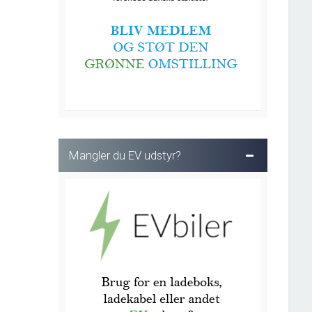
Mangler du EV udstyr?