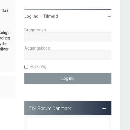
 du i
Log ind
•
Tilmeld
Brugernavn:
eligt
indlæg
ytte
Adgangskode:
liver
Husk mig
Elbil Forum Danmark