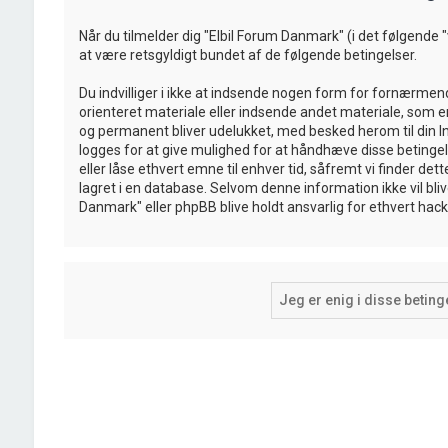
Når du tilmelder dig "Elbil Forum Danmark" (i det følgende "vi"
at være retsgyldigt bundet af de følgende betingelser.
Du indvilliger i ikke at indsende nogen form for fornærmen
orienteret materiale eller indsende andet materiale, som er 
og permanent bliver udelukket, med besked herom til din In
logges for at give mulighed for at håndhæve disse betingelser.
eller låse ethvert emne til enhver tid, såfremt vi finder det
lagret i en database. Selvom denne information ikke vil bliv
Danmark" eller phpBB blive holdt ansvarlig for ethvert ha