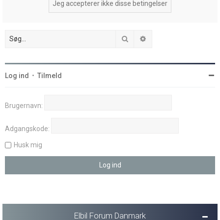
Søg
Avanceret søgning
Log ind
•
Tilmeld
Brugernavn:
Adgangskode:
Husk mig
Elbil Forum Danmark