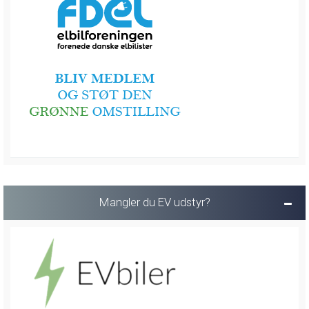
Mangler du EV udstyr?