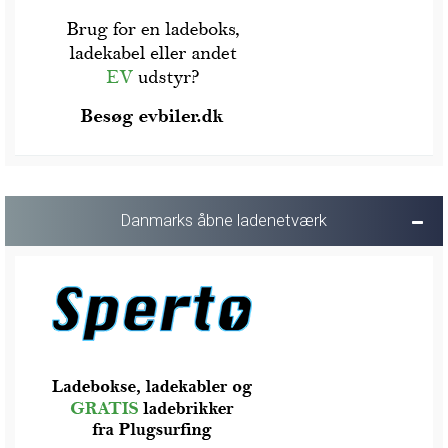
Danmarks åbne ladenetværk