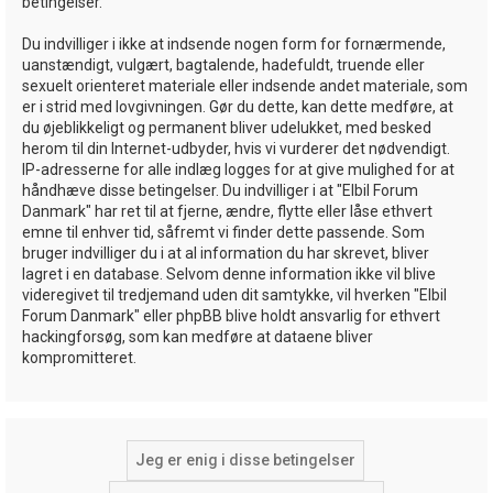
betingelser.
Du indvilliger i ikke at indsende nogen form for fornærmende,
uanstændigt, vulgært, bagtalende, hadefuldt, truende eller
sexuelt orienteret materiale eller indsende andet materiale, som
er i strid med lovgivningen. Gør du dette, kan dette medføre, at
du øjeblikkeligt og permanent bliver udelukket, med besked
herom til din Internet-udbyder, hvis vi vurderer det nødvendigt.
IP-adresserne for alle indlæg logges for at give mulighed for at
håndhæve disse betingelser. Du indvilliger i at "Elbil Forum
Danmark" har ret til at fjerne, ændre, flytte eller låse ethvert
emne til enhver tid, såfremt vi finder dette passende. Som
bruger indvilliger du i at al information du har skrevet, bliver
lagret i en database. Selvom denne information ikke vil blive
videregivet til tredjemand uden dit samtykke, vil hverken "Elbil
Forum Danmark" eller phpBB blive holdt ansvarlig for ethvert
hackingforsøg, som kan medføre at dataene bliver
kompromitteret.