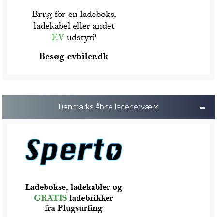
Danmarks åbne ladenetværk