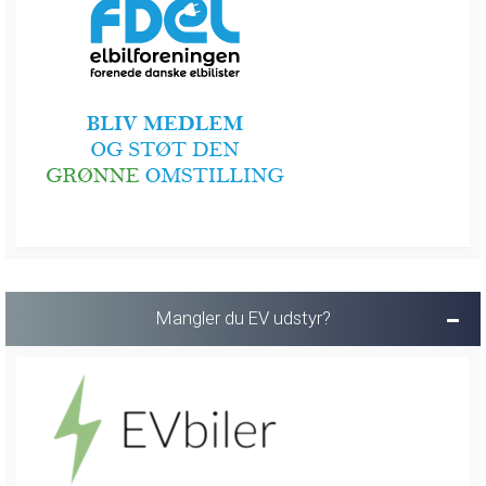
Mangler du EV udstyr?