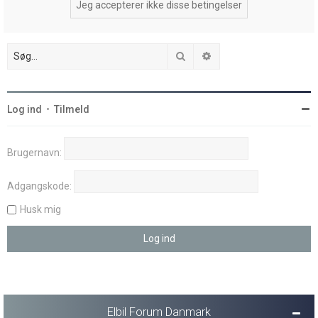
Søg
Avanceret søgning
Log ind
•
Tilmeld
Brugernavn:
Adgangskode:
Husk mig
Elbil Forum Danmark