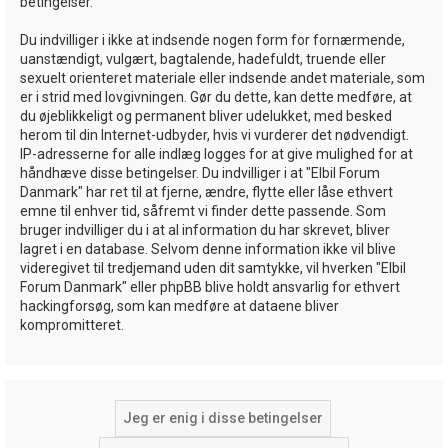
betingelser.
Du indvilliger i ikke at indsende nogen form for fornærmende,
uanstændigt, vulgært, bagtalende, hadefuldt, truende eller
sexuelt orienteret materiale eller indsende andet materiale, som
er i strid med lovgivningen. Gør du dette, kan dette medføre, at
du øjeblikkeligt og permanent bliver udelukket, med besked
herom til din Internet-udbyder, hvis vi vurderer det nødvendigt.
IP-adresserne for alle indlæg logges for at give mulighed for at
håndhæve disse betingelser. Du indvilliger i at "Elbil Forum
Danmark" har ret til at fjerne, ændre, flytte eller låse ethvert
emne til enhver tid, såfremt vi finder dette passende. Som
bruger indvilliger du i at al information du har skrevet, bliver
lagret i en database. Selvom denne information ikke vil blive
videregivet til tredjemand uden dit samtykke, vil hverken "Elbil
Forum Danmark" eller phpBB blive holdt ansvarlig for ethvert
hackingforsøg, som kan medføre at dataene bliver
kompromitteret.