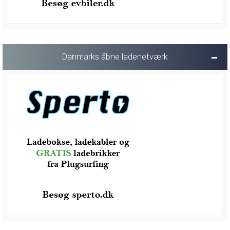
Danmarks åbne ladenetværk