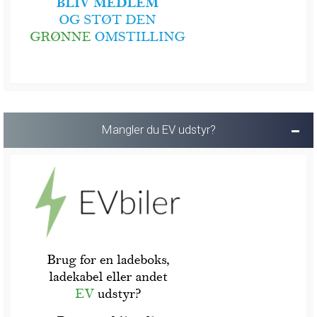
Mangler du EV udstyr?