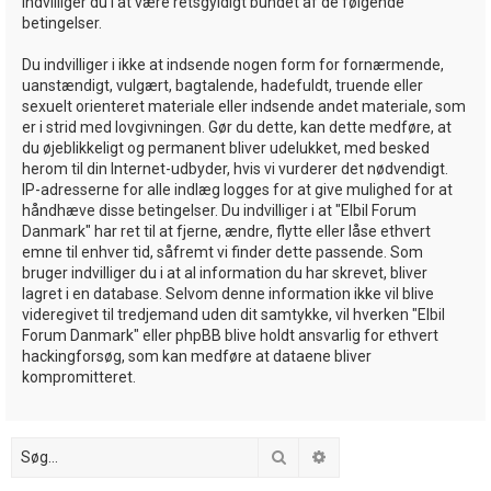
indvilliger du i at være retsgyldigt bundet af de følgende
betingelser.
Du indvilliger i ikke at indsende nogen form for fornærmende,
uanstændigt, vulgært, bagtalende, hadefuldt, truende eller
sexuelt orienteret materiale eller indsende andet materiale, som
er i strid med lovgivningen. Gør du dette, kan dette medføre, at
du øjeblikkeligt og permanent bliver udelukket, med besked
herom til din Internet-udbyder, hvis vi vurderer det nødvendigt.
IP-adresserne for alle indlæg logges for at give mulighed for at
håndhæve disse betingelser. Du indvilliger i at "Elbil Forum
Danmark" har ret til at fjerne, ændre, flytte eller låse ethvert
emne til enhver tid, såfremt vi finder dette passende. Som
bruger indvilliger du i at al information du har skrevet, bliver
lagret i en database. Selvom denne information ikke vil blive
videregivet til tredjemand uden dit samtykke, vil hverken "Elbil
Forum Danmark" eller phpBB blive holdt ansvarlig for ethvert
hackingforsøg, som kan medføre at dataene bliver
kompromitteret.
Søg
Avanceret søgning