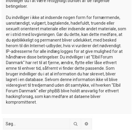
indvilliger du i at være retsgyldigt bundet af de følgende
betingelser.
Du indvilliger i ikke at indsende nogen form for fornærmende,
uanstændigt, vulgært, bagtalende, hadefuldt, truende eller
sexuelt orienteret materiale eller indsende andet materiale, som
er i strid med lovgivningen. Gør du dette, kan dette medføre, at
du øjeblikkeligt og permanent bliver udelukket, med besked
herom til din Internet-udbyder, hvis vi vurderer det nødvendigt.
IP-adresserne for alle indlæg logges for at give mulighed for at
håndhæve disse betingelser. Du indvilliger i at "Elbil Forum
Danmark" har ret til at fjerne, ændre, flytte eller låse ethvert
emne til enhver tid, såfremt vi finder dette passende. Som
bruger indvilliger du i at al information du har skrevet, bliver
lagret i en database. Selvom denne information ikke vil blive
videregivet til tredjemand uden dit samtykke, vil hverken "Elbil
Forum Danmark" eller phpBB blive holdt ansvarlig for ethvert
hackingforsøg, som kan medføre at dataene bliver
kompromitteret.
Søg
Avanceret søgning