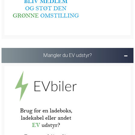
Mangler du EV udstyr?