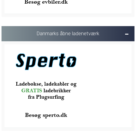
Danmarks åbne ladenetværk