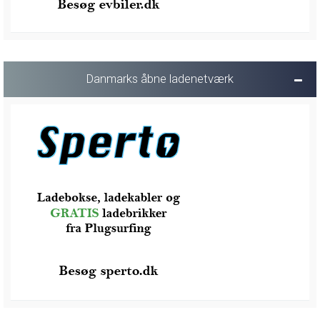
Danmarks åbne ladenetværk