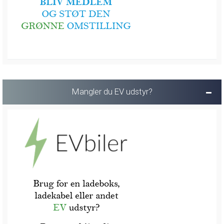
Mangler du EV udstyr?