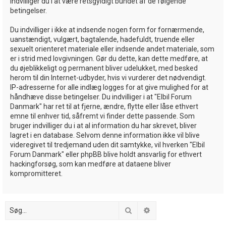
indvilliger du i at være retsgyldigt bundet af de følgende
betingelser.
Du indvilliger i ikke at indsende nogen form for fornærmende,
uanstændigt, vulgært, bagtalende, hadefuldt, truende eller
sexuelt orienteret materiale eller indsende andet materiale, som
er i strid med lovgivningen. Gør du dette, kan dette medføre, at
du øjeblikkeligt og permanent bliver udelukket, med besked
herom til din Internet-udbyder, hvis vi vurderer det nødvendigt.
IP-adresserne for alle indlæg logges for at give mulighed for at
håndhæve disse betingelser. Du indvilliger i at "Elbil Forum
Danmark" har ret til at fjerne, ændre, flytte eller låse ethvert
emne til enhver tid, såfremt vi finder dette passende. Som
bruger indvilliger du i at al information du har skrevet, bliver
lagret i en database. Selvom denne information ikke vil blive
videregivet til tredjemand uden dit samtykke, vil hverken "Elbil
Forum Danmark" eller phpBB blive holdt ansvarlig for ethvert
hackingforsøg, som kan medføre at dataene bliver
kompromitteret.
Søg
Avanceret søgning