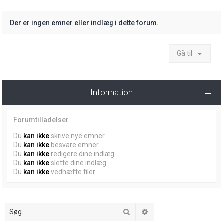
Der er ingen emner eller indlæg i dette forum.
Gå til
Information
Forumtilladelser
Du
kan ikke
skrive nye emner
Du
kan ikke
besvare emner
Du
kan ikke
redigere dine indlæg
Du
kan ikke
slette dine indlæg
Du
kan ikke
vedhæfte filer
Søg
Avanceret søgning