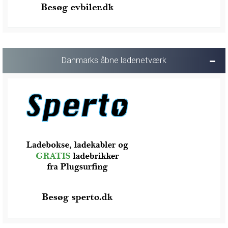
Danmarks åbne ladenetværk