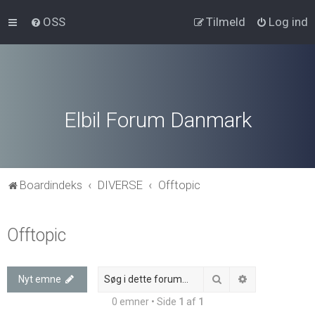
OSS
Tilmeld
Log ind
Elbil Forum Danmark
Boardindeks
DIVERSE
Offtopic
Offtopic
Søg
Avanceret søg
Nyt emne
0 emner • Side
1
af
1