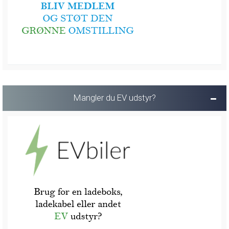
Mangler du EV udstyr?