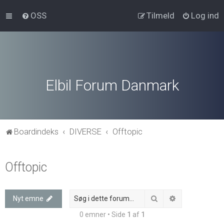
OSS
Tilmeld
Log ind
Elbil Forum Danmark
Boardindeks
DIVERSE
Offtopic
Offtopic
Søg
Avanceret søg
Nyt emne
0 emner • Side
1
af
1