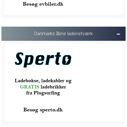
Danmarks åbne ladenetværk