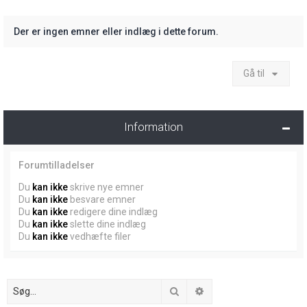
Der er ingen emner eller indlæg i dette forum.
Gå til
Information
Forumtilladelser
Du
kan ikke
skrive nye emner
Du
kan ikke
besvare emner
Du
kan ikke
redigere dine indlæg
Du
kan ikke
slette dine indlæg
Du
kan ikke
vedhæfte filer
Søg
Avanceret søgning