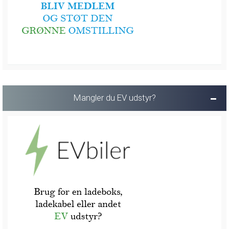
Mangler du EV udstyr?