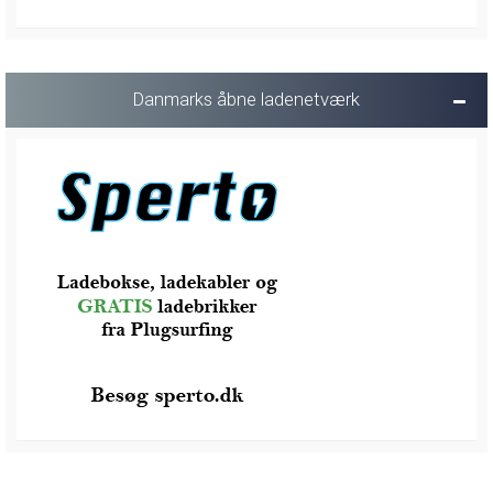
Danmarks åbne ladenetværk