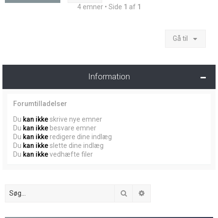
4 emner • Side
1
af
1
Gå til
Information
Forumtilladelser
Du
kan ikke
skrive nye emner
Du
kan ikke
besvare emner
Du
kan ikke
redigere dine indlæg
Du
kan ikke
slette dine indlæg
Du
kan ikke
vedhæfte filer
Søg
Avanceret søgning