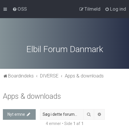
OSS
Tilmeld
Log ind
Elbil Forum Danmark
Boardindeks
DIVERSE
Apps & downloads
Apps & downloads
Søg
Avanceret søg
Nyt emne
4 emner • Side
1
af
1