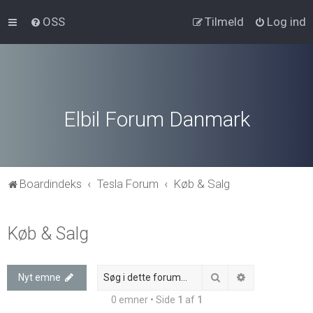
OSS
Tilmeld
Log ind
Elbil Forum Danmark
Boardindeks
Tesla Forum
Køb & Salg
Køb & Salg
Søg
Avanceret søg
Nyt emne
0 emner • Side
1
af
1