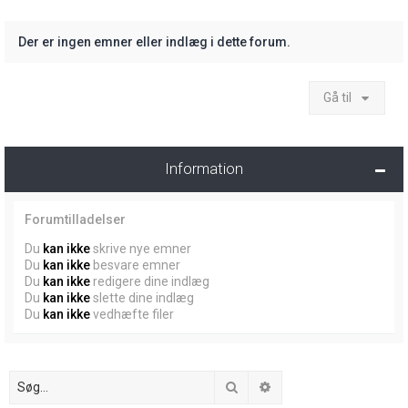
Der er ingen emner eller indlæg i dette forum.
Gå til
Information
Forumtilladelser
Du
kan ikke
skrive nye emner
Du
kan ikke
besvare emner
Du
kan ikke
redigere dine indlæg
Du
kan ikke
slette dine indlæg
Du
kan ikke
vedhæfte filer
Søg
Avanceret søgning