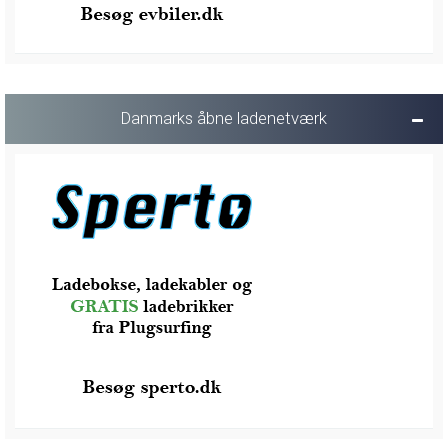
Danmarks åbne ladenetværk