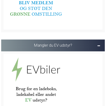
Mangler du EV udstyr?