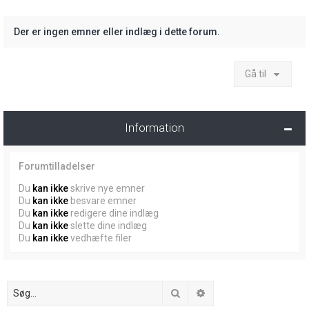
Der er ingen emner eller indlæg i dette forum.
Gå til
Information
Forumtilladelser
Du
kan ikke
skrive nye emner
Du
kan ikke
besvare emner
Du
kan ikke
redigere dine indlæg
Du
kan ikke
slette dine indlæg
Du
kan ikke
vedhæfte filer
Søg
Avanceret søgning