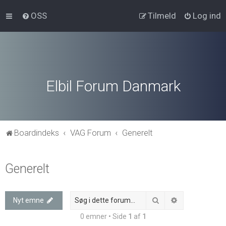
OSS
Tilmeld
Log ind
Elbil Forum Danmark
Boardindeks
VAG Forum
Generelt
Generelt
Søg
Avanceret søg
Nyt emne
0 emner • Side
1
af
1