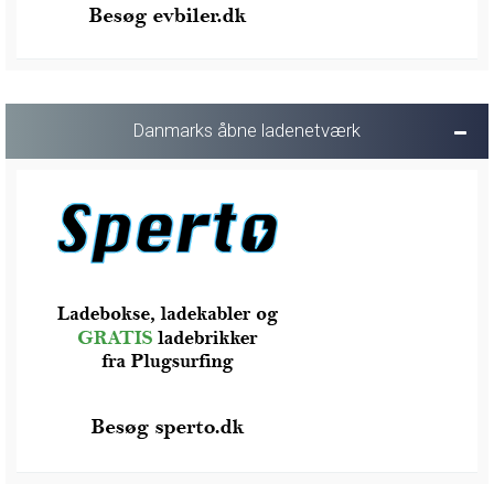
Danmarks åbne ladenetværk