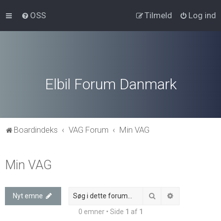
OSS
Tilmeld
Log ind
Elbil Forum Danmark
Boardindeks
VAG Forum
Min VAG
Min VAG
Søg
Avanceret søg
Nyt emne
0 emner • Side
1
af
1