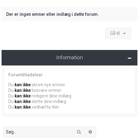
Der er ingen emner eller indlæg i dette forum.
Gå til
Information
Forumtilladelser
Du
kan ikke
skrive nye emner
Du
kan ikke
besvare emner
Du
kan ikke
redigere dine indlæg
Du
kan ikke
slette dine indlæg
Du
kan ikke
vedhæfte filer
Søg
Avanceret søgning