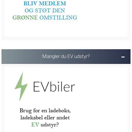
Mangler du EV udstyr?