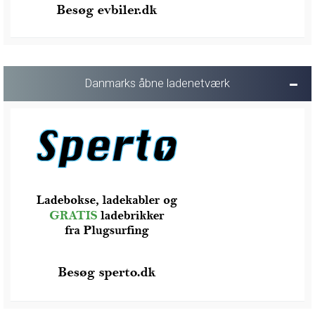
Danmarks åbne ladenetværk