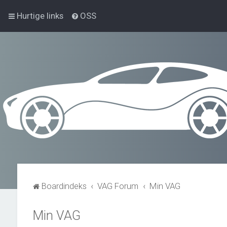
Hurtige links
OSS
Boardindeks
VAG Forum
Min VAG
Min VAG