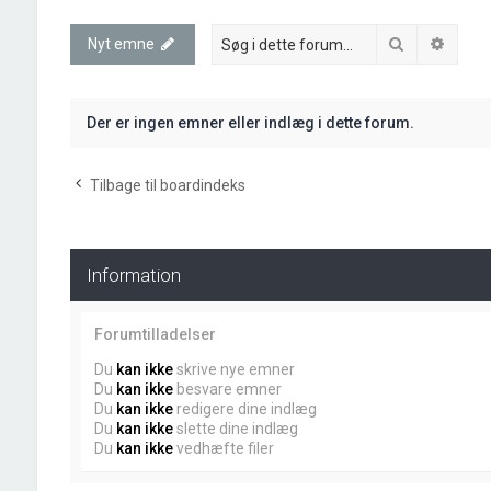
Søg
Avanc
Nyt emne
Der er ingen emner eller indlæg i dette forum.
Tilbage til boardindeks
Information
Forumtilladelser
Du
kan ikke
skrive nye emner
Du
kan ikke
besvare emner
Du
kan ikke
redigere dine indlæg
Du
kan ikke
slette dine indlæg
Du
kan ikke
vedhæfte filer