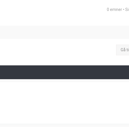
0 emner • S
eret søgning
Gå ti