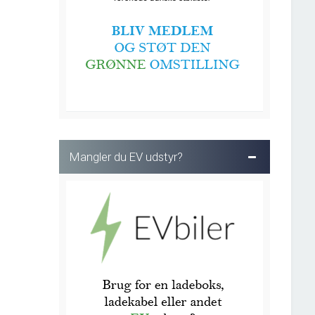
Mangler du EV udstyr?