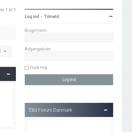
ide
1
af
1
Log ind
•
Tilmeld
Brugernavn:
Adgangskode:
l
Husk mig
Elbil Forum Danmark