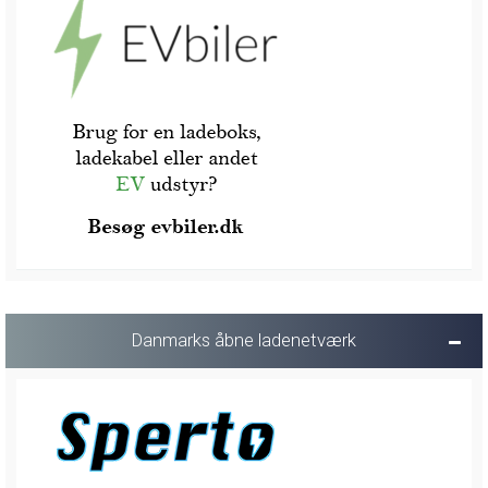
Danmarks åbne ladenetværk