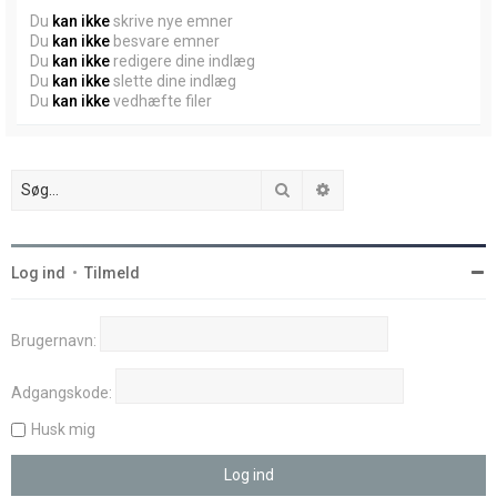
Du
kan ikke
skrive nye emner
Du
kan ikke
besvare emner
Du
kan ikke
redigere dine indlæg
Du
kan ikke
slette dine indlæg
Du
kan ikke
vedhæfte filer
Søg
Avanceret søgning
Log ind
•
Tilmeld
Brugernavn:
Adgangskode:
Husk mig