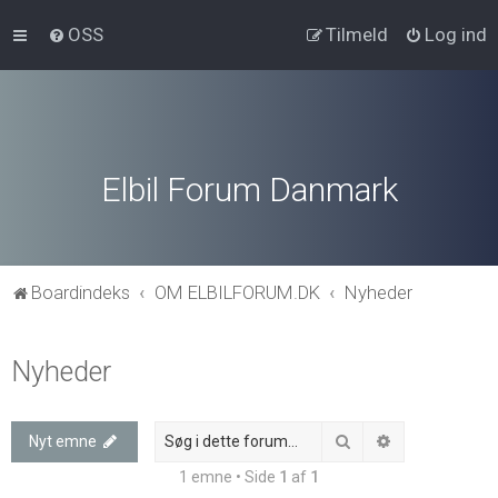
OSS
Tilmeld
Log ind
Elbil Forum Danmark
Boardindeks
OM ELBILFORUM.DK
Nyheder
Nyheder
Søg
Avanceret søg
Nyt emne
1 emne • Side
1
af
1