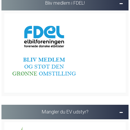
Bliv medlem i FDEL!
Mangler du EV udstyr?