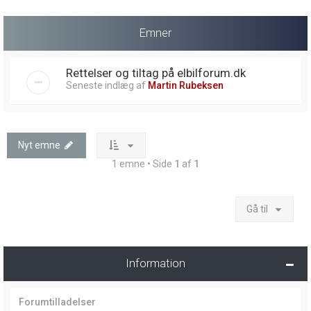
Emner
Rettelser og tiltag på elbilforum.dk
Seneste indlæg af
Martin Rubeksen
Nyt emne
1 emne • Side
1
af
1
Gå til
Information
Forumtilladelser