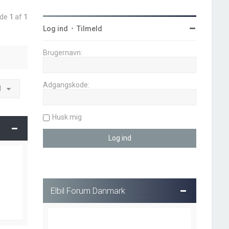
ide
1
af
1
Log ind
•
Tilmeld
Brugernavn:
Adgangskode:
l
Husk mig
Elbil Forum Danmark