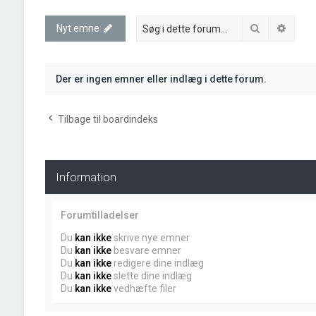
Søg
Avanc
Nyt emne
Der er ingen emner eller indlæg i dette forum.
Tilbage til boardindeks
Information
Forumtilladelser
Du
kan ikke
skrive nye emner
Du
kan ikke
besvare emner
Du
kan ikke
redigere dine indlæg
Du
kan ikke
slette dine indlæg
Du
kan ikke
vedhæfte filer