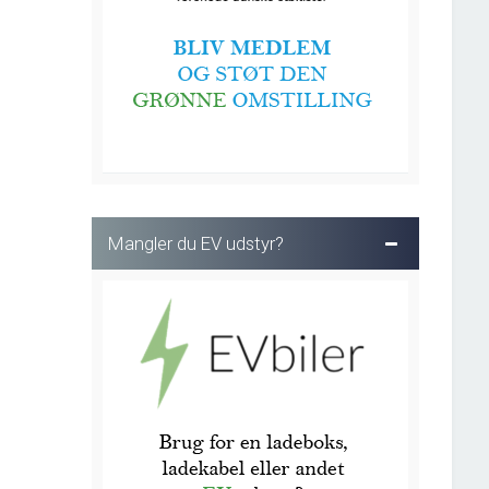
Mangler du EV udstyr?