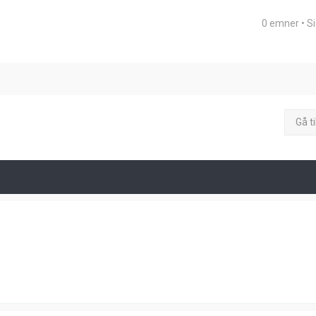
0 emner • S
eret søgning
Gå ti