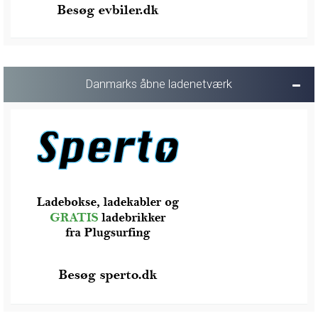
Danmarks åbne ladenetværk