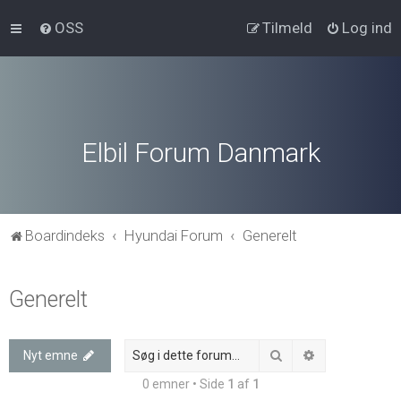
OSS
Tilmeld
Log ind
Elbil Forum Danmark
Boardindeks
Hyundai Forum
Generelt
Generelt
Søg
Avanceret søg
Nyt emne
0 emner • Side
1
af
1