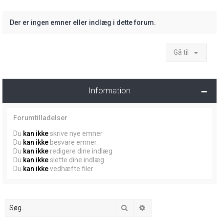
Der er ingen emner eller indlæg i dette forum.
Gå til
Information
Forumtilladelser
Du
kan ikke
skrive nye emner
Du
kan ikke
besvare emner
Du
kan ikke
redigere dine indlæg
Du
kan ikke
slette dine indlæg
Du
kan ikke
vedhæfte filer
Søg
Avanceret søgning