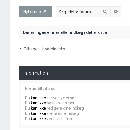
Søg
Avanc
Nyt emne
Der er ingen emner eller indlæg i dette forum.
Tilbage til boardindeks
Information
Forumtilladelser
Du
kan ikke
skrive nye emner
Du
kan ikke
besvare emner
Du
kan ikke
redigere dine indlæg
Du
kan ikke
slette dine indlæg
Du
kan ikke
vedhæfte filer