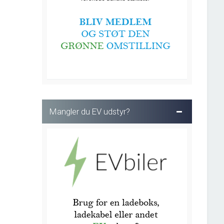
Mangler du EV udstyr?