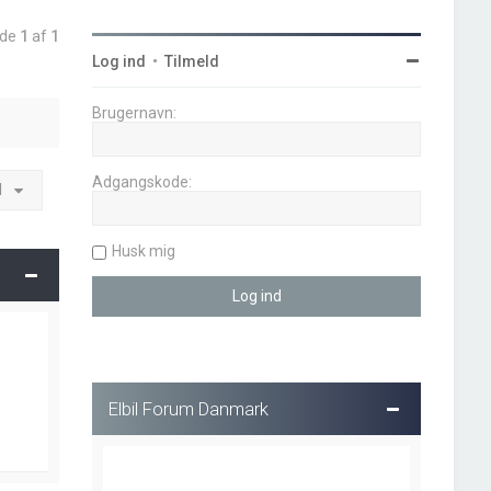
ide
1
af
1
Log ind
•
Tilmeld
Brugernavn:
Adgangskode:
l
Husk mig
Elbil Forum Danmark