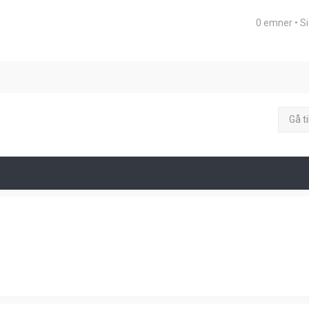
0 emner • S
eret søgning
Gå ti