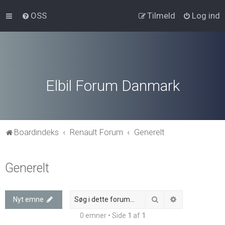
OSS
Tilmeld
Log ind
Elbil Forum Danmark
Boardindeks
Renault Forum
Generelt
Generelt
Søg
Avanceret søg
Nyt emne
0 emner • Side
1
af
1