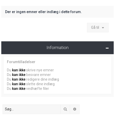
Der er ingen emner eller indlæg i dette forum.
Gå til
Information
Forumtilladelser
Du
kan ikke
skrive nye emner
Du
kan ikke
besvare emner
Du
kan ikke
redigere dine indlæg
Du
kan ikke
slette dine indlæg
Du
kan ikke
vedhæfte filer
Søg
Avanceret søgning