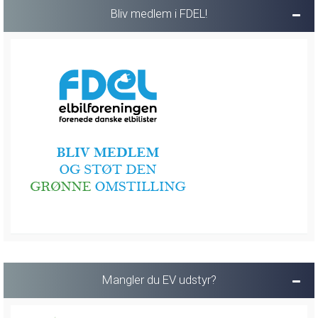
Bliv medlem i FDEL!
Mangler du EV udstyr?