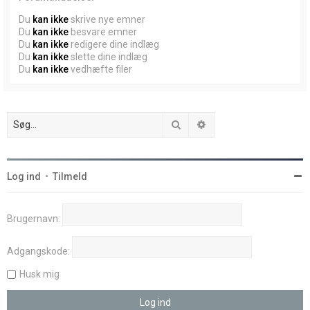
Du
kan ikke
skrive nye emner
Du
kan ikke
besvare emner
Du
kan ikke
redigere dine indlæg
Du
kan ikke
slette dine indlæg
Du
kan ikke
vedhæfte filer
Søg
Avanceret søgning
Log ind
•
Tilmeld
Brugernavn:
Adgangskode:
Husk mig