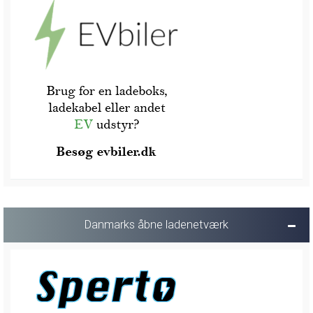
Danmarks åbne ladenetværk