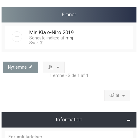
Emner
Min Kia e-Niro 2019
Seneste indlæg af
mnj
Svar:
2
Nyt emne
1 emne • Side
1
af
1
Gå til
Information
Forumtilladelser