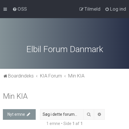
OSS
Tilmeld
Log ind
Elbil Forum Danmark
Boardindeks
KIA Forum
Min KIA
Min KIA
Søg
Avanceret søg
Nyt emne
1 emne • Side
1
af
1