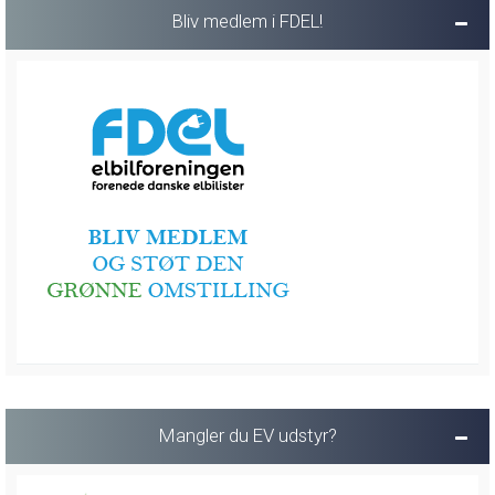
Bliv medlem i FDEL!
Mangler du EV udstyr?