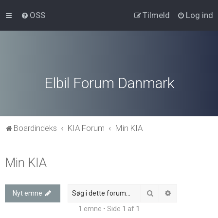
OSS
Tilmeld
Log ind
Elbil Forum Danmark
Boardindeks
KIA Forum
Min KIA
Min KIA
Søg
Avanceret søg
Nyt emne
1 emne • Side
1
af
1