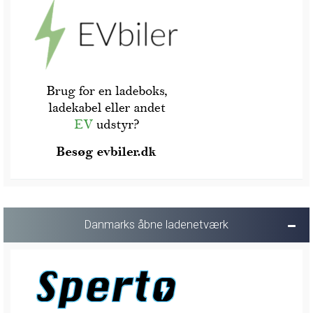
Danmarks åbne ladenetværk