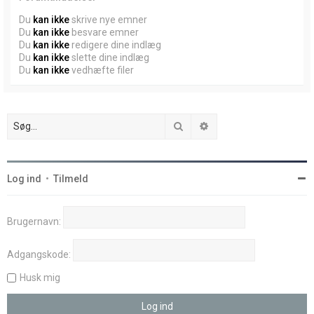
Du
kan ikke
skrive nye emner
Du
kan ikke
besvare emner
Du
kan ikke
redigere dine indlæg
Du
kan ikke
slette dine indlæg
Du
kan ikke
vedhæfte filer
Søg
Avanceret søgning
Log ind
•
Tilmeld
Brugernavn:
Adgangskode:
Husk mig