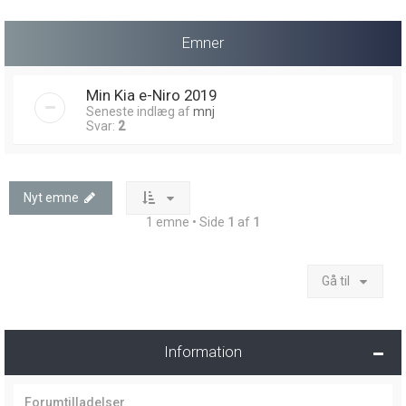
Emner
Min Kia e-Niro 2019
Seneste indlæg af
mnj
Svar:
2
Nyt emne
1 emne • Side
1
af
1
Gå til
Information
Forumtilladelser