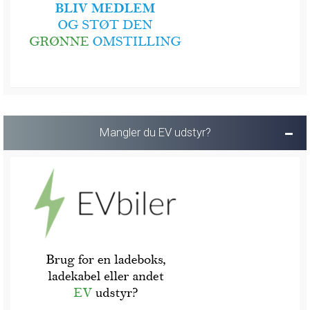
Mangler du EV udstyr?