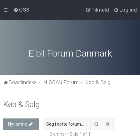
OSS
Tilmeld
Log ind
Elbil Forum Danmark
Boardindeks
NISSAN Forum
Køb & Salg
Køb & Salg
Søg
Avanceret søg
Nyt emne
0 emner • Side
1
af
1