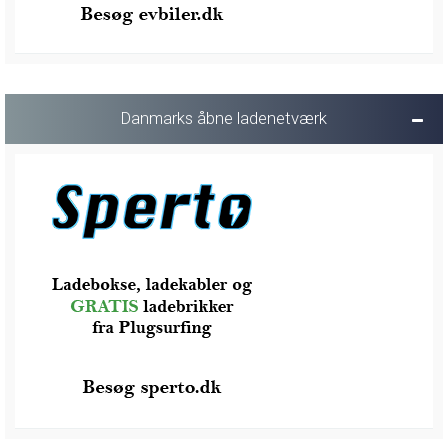
Danmarks åbne ladenetværk