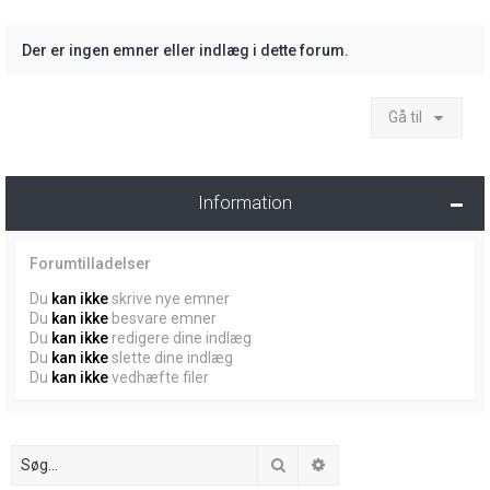
Der er ingen emner eller indlæg i dette forum.
Gå til
Information
Forumtilladelser
Du
kan ikke
skrive nye emner
Du
kan ikke
besvare emner
Du
kan ikke
redigere dine indlæg
Du
kan ikke
slette dine indlæg
Du
kan ikke
vedhæfte filer
Søg
Avanceret søgning