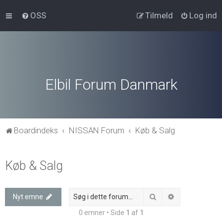
OSS
Tilmeld
Log ind
Elbil Forum Danmark
Boardindeks
NISSAN Forum
Køb & Salg
Køb & Salg
Søg
Avanceret søg
Nyt emne
0 emner • Side
1
af
1