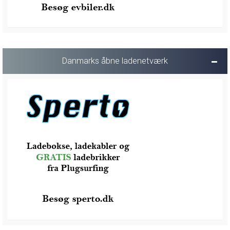
Danmarks åbne ladenetværk