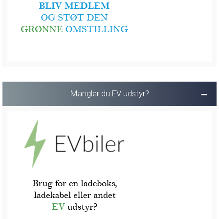
Mangler du EV udstyr?