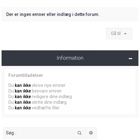
Der er ingen emner eller indlæg i dette forum.
Gå til
Information
Forumtilladelser
Du
kan ikke
skrive nye emner
Du
kan ikke
besvare emner
Du
kan ikke
redigere dine indlæg
Du
kan ikke
slette dine indlæg
Du
kan ikke
vedhæfte filer
Søg
Avanceret søgning