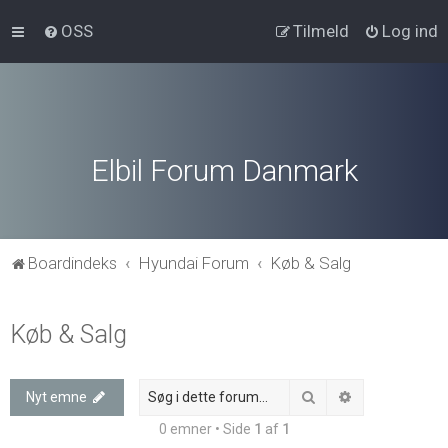
OSS
Tilmeld
Log ind
Elbil Forum Danmark
Boardindeks
Hyundai Forum
Køb & Salg
Køb & Salg
Søg
Avanceret søg
Nyt emne
0 emner • Side
1
af
1