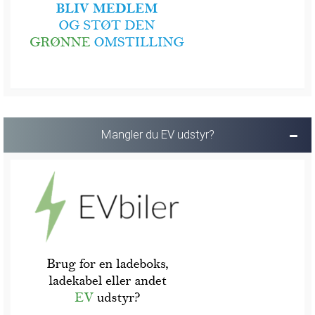
Mangler du EV udstyr?