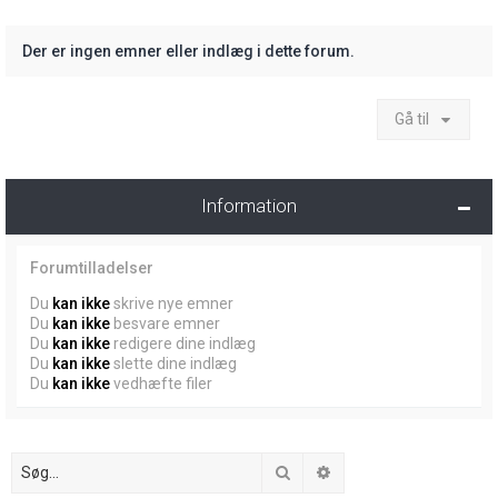
Der er ingen emner eller indlæg i dette forum.
Gå til
Information
Forumtilladelser
Du
kan ikke
skrive nye emner
Du
kan ikke
besvare emner
Du
kan ikke
redigere dine indlæg
Du
kan ikke
slette dine indlæg
Du
kan ikke
vedhæfte filer
Søg
Avanceret søgning