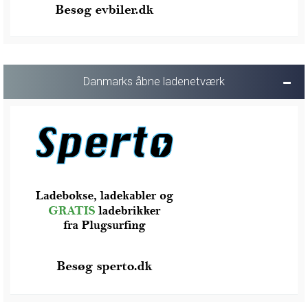
Danmarks åbne ladenetværk