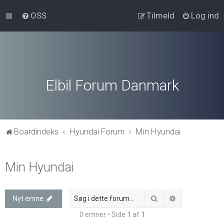
OSS
Tilmeld
Log ind
Elbil Forum Danmark
Boardindeks
Hyundai Forum
Min Hyundai
Min Hyundai
Søg
Avanceret søg
Nyt emne
0 emner • Side
1
af
1