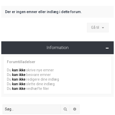
Der er ingen emner eller indlæg i dette forum.
Gå til
Information
Forumtilladelser
Du
kan ikke
skrive nye emner
Du
kan ikke
besvare emner
Du
kan ikke
redigere dine indlæg
Du
kan ikke
slette dine indlæg
Du
kan ikke
vedhæfte filer
Søg
Avanceret søgning