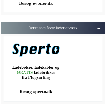
Danmarks åbne ladenetværk