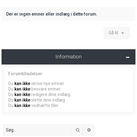
Der er ingen emner eller indlæg i dette forum.
Gå til
Information
Forumtilladelser
Du
kan ikke
skrive nye emner
Du
kan ikke
besvare emner
Du
kan ikke
redigere dine indlæg
Du
kan ikke
slette dine indlæg
Du
kan ikke
vedhæfte filer
Søg
Avanceret søgning