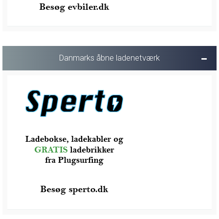
Danmarks åbne ladenetværk