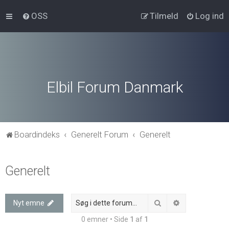
OSS
Tilmeld
Log ind
Elbil Forum Danmark
Boardindeks
Generelt Forum
Generelt
Generelt
Søg
Avanceret søg
Nyt emne
0 emner • Side
1
af
1