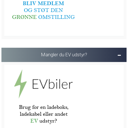
Mangler du EV udstyr?