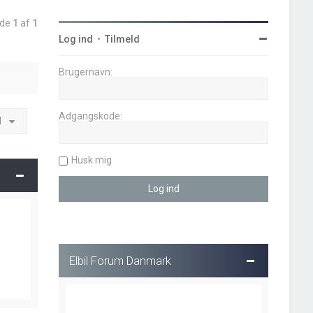
ide
1
af
1
Log ind
•
Tilmeld
Brugernavn:
Adgangskode:
l
Husk mig
Elbil Forum Danmark