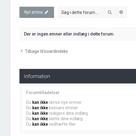
Søg
Avanc
Nyt emne
Der er ingen emner eller indlæg i dette forum.
Tilbage til boardindeks
Information
Forumtilladelser
Du
kan ikke
skrive nye emner
Du
kan ikke
besvare emner
Du
kan ikke
redigere dine indlæg
Du
kan ikke
slette dine indlæg
Du
kan ikke
vedhæfte filer