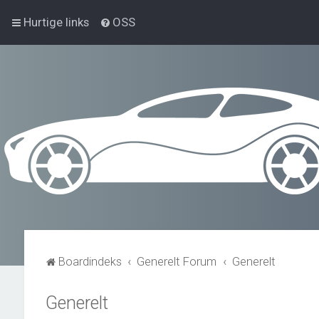
Hurtige links
OSS
Boardindeks
Generelt Forum
Generelt
Generelt