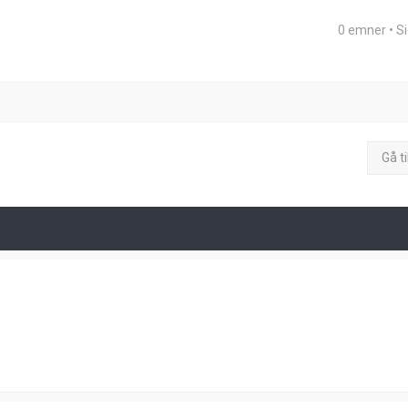
0 emner • S
eret søgning
Gå ti