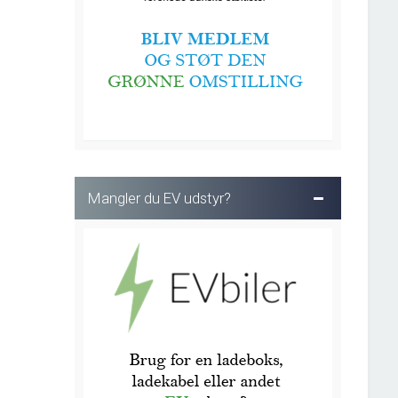
Mangler du EV udstyr?