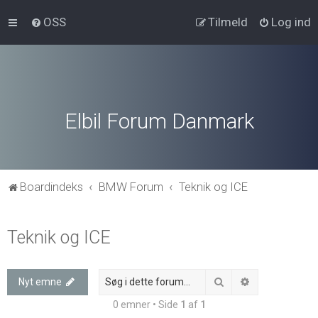
OSS
Tilmeld
Log ind
Elbil Forum Danmark
Boardindeks
BMW Forum
Teknik og ICE
Teknik og ICE
Søg
Avanceret søg
Nyt emne
0 emner • Side
1
af
1