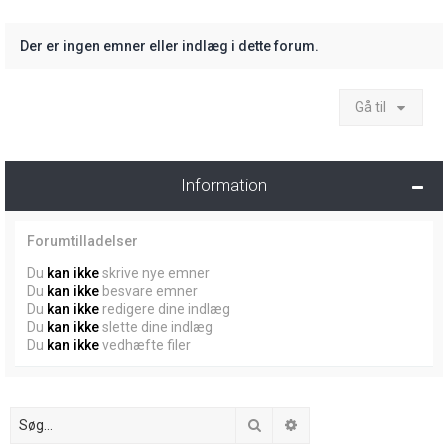
Der er ingen emner eller indlæg i dette forum.
Gå til
Information
Forumtilladelser
Du
kan ikke
skrive nye emner
Du
kan ikke
besvare emner
Du
kan ikke
redigere dine indlæg
Du
kan ikke
slette dine indlæg
Du
kan ikke
vedhæfte filer
Søg
Avanceret søgning