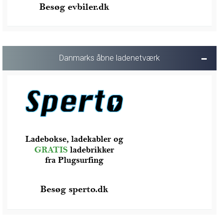
Danmarks åbne ladenetværk