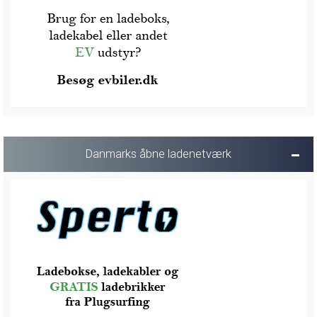
Danmarks åbne ladenetværk