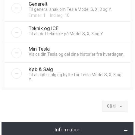
Generelt
Til general snak om Tesla Model S, X, 3 og Y.
Emner:
1
Indlæg:
10
Teknik og ICE
Til alt det tekniske på Model S, X, 3 og Y.
Min Tesla
Vis os din Tesla og del dine historier fra hverdagen.
Køb & Salg
Til alt køb, salg og bytte for Tesla Model S, X, 3 og
Y.
Gå til
Information