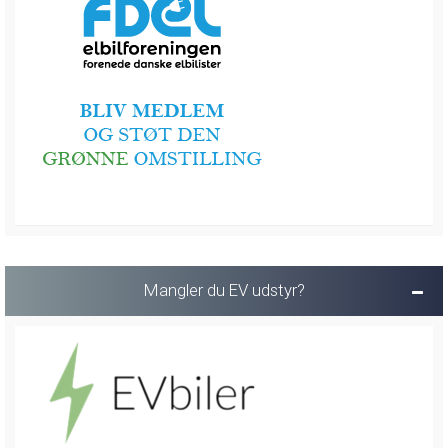
Mangler du EV udstyr?