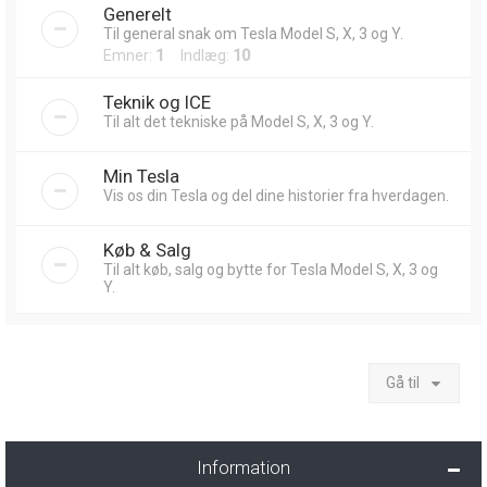
Generelt
Til general snak om Tesla Model S, X, 3 og Y.
Emner:
1
Indlæg:
10
Teknik og ICE
Til alt det tekniske på Model S, X, 3 og Y.
Min Tesla
Vis os din Tesla og del dine historier fra hverdagen.
Køb & Salg
Til alt køb, salg og bytte for Tesla Model S, X, 3 og
Y.
Gå til
Information