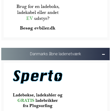
Danmarks åbne ladenetværk