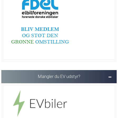
Mangler du EV udstyr?